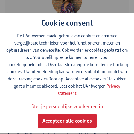
Cookie consent
Contact
De UAntwerpen maakt gebruik van cookies en daarmee
Stadscampus
vergelijkbare technieken voor het functioneren, meten en
Toon e-mailadres
optimaliseren van de website. Ook worden er cookies geplaatst om
b.v. YouTubefilmpjes te kunnen tonen en voor
Venusstraat 23
marketingdoeleinden. Deze laatste categorie betreffen de tracking
2000 Antwerpen, BEL
cookies. Uw internetgedrag kan worden gevolgd door middel van
deze tracking cookies Door op 'Accepteer alle cookies' te klikken
gaat u hiermee akkoord. Lees ook het UAntwerpen
Privacy
statement
Volg
Stel je persoonlijke voorkeuren in
LinkedIn
Accepteer alle cookies