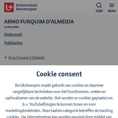
ZOEK
MENU
ARNO FURQUIM D'ALMEIDA
onderzoeker
Onderzoek
Publicaties
Arno Furquim d'Almeida
Onderzoek Arno
Cookie consent
Furquim d'Almeida
De UAntwerpen maakt gebruik van cookies en daarmee
vergelijkbare technieken voor het functioneren, meten en
optimaliseren van de website. Ook worden er cookies geplaatst om
b.v. YouTubefilmpjes te kunnen tonen en voor
Onderzoeksgroep
marketingdoeleinden. Deze laatste categorie betreffen de tracking
Laboratorium Experimentele geneeskunde en Pediatrie
cookies. Uw internetgedrag kan worden gevolgd door middel van