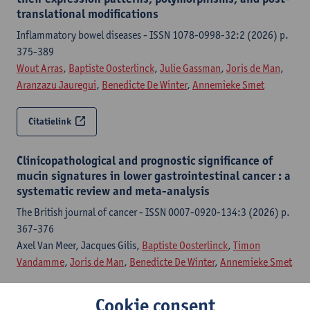
translational modifications
Inflammatory bowel diseases - ISSN 1078-0998-32:2 (2026) p.
375-389
Wout Arras
,
Baptiste Oosterlinck
,
Julie Gassman
,
Joris de Man
,
Aranzazu Jauregui
,
Benedicte De Winter
,
Annemieke Smet
Citatielink
Clinicopathological and prognostic significance of
mucin signatures in lower gastrointestinal cancer : a
systematic review and meta-analysis
The British journal of cancer - ISSN 0007-0920-134:3 (2026) p.
367-376
Axel Van Meer, Jacques Gilis,
Baptiste Oosterlinck
,
Timon
Vandamme
,
Joris de Man
,
Benedicte De Winter
,
Annemieke Smet
Citatielink
Cookie consent