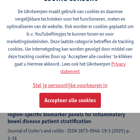
De UAntwerpen maakt gebruik van cookies en daarmee
Comparison of different microbiome analysis
vergelijkbare technieken voor het functioneren, meten en
pipelines to validate their reproducibility of gastric
mucosal microbiome composition
optimaliseren van de website. Ook worden er cookies geplaatst om
b.v. YouTubefilmpjes te kunnen tonen en voor
mSystems - ISSN 2379-5077-10:2 (2025) p. 1-17
marketingdoeleinden. Deze laatste categorie betreffen de tracking
Konrad Lehr,
Baptiste Oosterlinck
, Chee Kin Then, Matthew R.
cookies. Uw internetgedrag kan worden gevolgd door middel van
Gemmell, Rolandas Gedgaudas, Jan Bornschein, Juozas
deze tracking cookies Door op 'Accepteer alle cookies' te klikken
Kupcinskas,
Annemieke Smet
, Georgina Hold, Alexander Link,
gaat u hiermee akkoord. Lees ook het UAntwerpen
Privacy
ENIGMA: European Network for the Investigation of
statement
Gastrointestinal Mucosal Alterations
Stel je persoonlijke voorkeuren in
Citatielink
Accepteer alle cookies
The intestinal mucin isoform landscape reveals
region-specific biomarker panels for inflammatory
bowel disease patient stratification
Journal of Crohn's and colitis - ISSN 1873-9946-19:3 (2025) p.
1-16