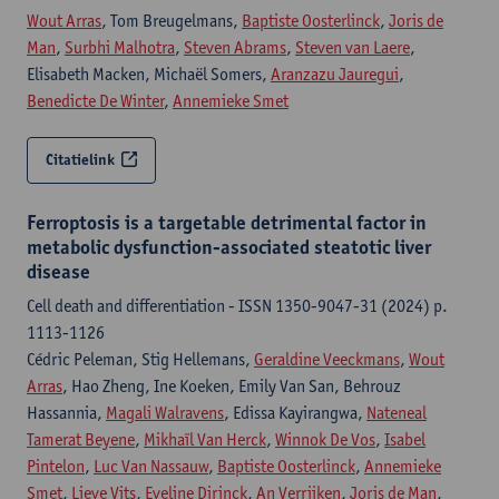
Wout Arras
, Tom Breugelmans,
Baptiste Oosterlinck
,
Joris de
Man
,
Surbhi Malhotra
,
Steven Abrams
,
Steven van Laere
,
Elisabeth Macken, Michaël Somers,
Aranzazu Jauregui
,
Benedicte De Winter
,
Annemieke Smet
Citatielink
Ferroptosis is a targetable detrimental factor in
metabolic dysfunction-associated steatotic liver
disease
Cell death and differentiation - ISSN 1350-9047-31 (2024) p.
1113-1126
Cédric Peleman, Stig Hellemans,
Geraldine Veeckmans
,
Wout
Arras
, Hao Zheng, Ine Koeken, Emily Van San, Behrouz
Hassannia,
Magali Walravens
, Edissa Kayirangwa,
Nateneal
Tamerat Beyene
,
Mikhaïl Van Herck
,
Winnok De Vos
,
Isabel
Pintelon
,
Luc Van Nassauw
,
Baptiste Oosterlinck
,
Annemieke
Smet
,
Lieve Vits
,
Eveline Dirinck
,
An Verrijken
,
Joris de Man
,