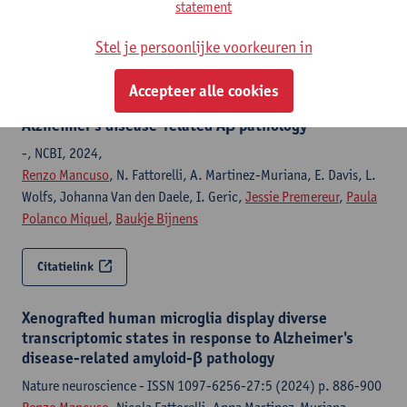
statement
Citatielink
Stel je persoonlijke voorkeuren in
Dataset: Xenografted human microglia display
Accepteer alle cookies
diverse transcriptomic states in response to
Alzheimer’s disease-related Aβ pathology
-, NCBI, 2024,
Renzo Mancuso
, N. Fattorelli, A. Martinez-Muriana, E. Davis, L.
Wolfs, Johanna Van den Daele, I. Geric,
Jessie Premereur
,
Paula
Polanco Miquel
,
Baukje Bijnens
Citatielink
Xenografted human microglia display diverse
transcriptomic states in response to Alzheimer's
disease-related amyloid-β pathology
Nature neuroscience - ISSN 1097-6256-27:5 (2024) p. 886-900