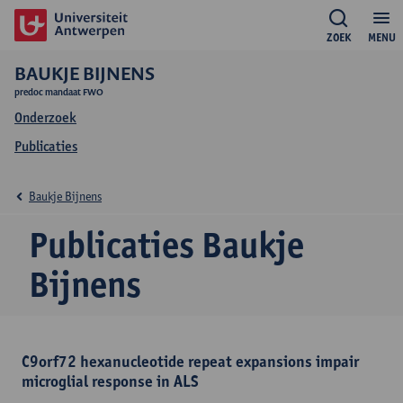
ZOEK
MENU
BAUKJE BIJNENS
predoc mandaat FWO
Onderzoek
Publicaties
Baukje Bijnens
Publicaties Baukje
Bijnens
C9orf72 hexanucleotide repeat expansions impair
microglial response in ALS