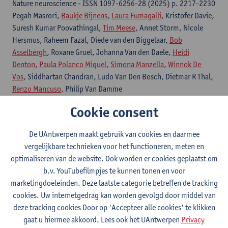
Nature neuroscience - ISSN 1097-6256-28 (2025) p. 2217-2230
Pegah Masrori,
Baukje Bijnens
,
Laura Fumagalli
, Kristofer Davie,
Suresh Kumar Poovathingal,
Tim Meese
, Annet Storm, Nicole
Hersmus, Raheem Fazal, Diede van den Biggelaar,
Bob
Asselbergh
, Roxane Gruel, Johanna Van den Daele,
Heidi
Denton
,
Paula Polanco Miquel
,
Simona Manzella
,
Winnok De
Vos
, Siddhartan Chandran, Ludo Van Den Bosch, Dietmar R Thal,
Renzo Mancuso
, Philip Van Damme
Cookie consent
Citatielink
De UAntwerpen maakt gebruik van cookies en daarmee
Microglia heterogeneity, modeling and cell-state
vergelijkbare technieken voor het functioneren, meten en
annotation in development and neurodegeneration
optimaliseren van de website. Ook worden er cookies geplaatst om
b.v. YouTubefilmpjes te kunnen tonen en voor
Nature neuroscience - ISSN 1097-6256-28:7 (2025) p. 1381-
marketingdoeleinden. Deze laatste categorie betreffen de tracking
1392
cookies. Uw internetgedrag kan worden gevolgd door middel van
Laura Fumagalli
,
Alma Nazlie Mohebiany
,
Jessie Premereur
,
deze tracking cookies Door op 'Accepteer alle cookies' te klikken
Paula Polanco Miquel
,
Baukje Bijnens
,
Pieter Van de Walle
,
gaat u hiermee akkoord. Lees ook het UAntwerpen
Privacy
Nicola Fattorelli
,
Renzo Mancuso