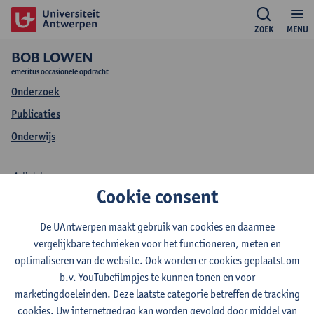
ZOEK
MENU
BOB LOWEN
emeritus occasionele opdracht
Onderzoek
Publicaties
Onderwijs
Bob Lowen
Cookie consent
Onderwijs Bob Lowen
De UAntwerpen maakt gebruik van cookies en daarmee
vergelijkbare technieken voor het functioneren, meten en
optimaliseren van de website. Ook worden er cookies geplaatst om
b.v. YouTubefilmpjes te kunnen tonen en voor
2026-2027
2025-2026
2024-2025
marketingdoeleinden. Deze laatste categorie betreffen de tracking
cookies. Uw internetgedrag kan worden gevolgd door middel van