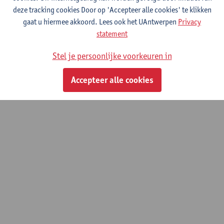
Grondslagen van de wiskunde
deze tracking cookies Door op 'Accepteer alle cookies' te klikken
gaat u hiermee akkoord. Lees ook het UAntwerpen
Privacy
Master in de wiskunde: fundamentele wiskunde
statement
Stel je persoonlijke voorkeuren in
© UAntwerpen
Privacybeleid
Cookiebeleid
Gebruiksvoorwaarden
Accepteer alle cookies