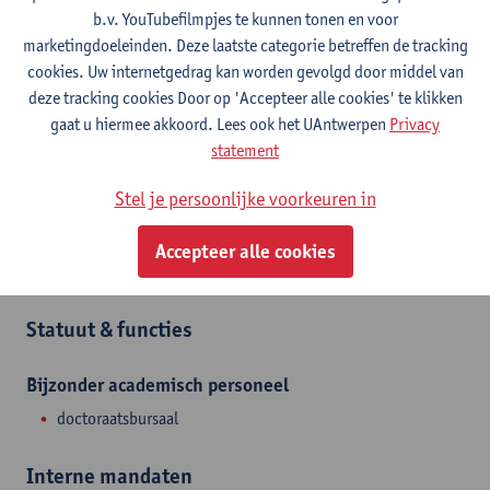
Stadscampus
b.v. YouTubefilmpjes te kunnen tonen en voor
marketingdoeleinden. Deze laatste categorie betreffen de tracking
Toon e-mailadres
cookies. Uw internetgedrag kan worden gevolgd door middel van
deze tracking cookies Door op 'Accepteer alle cookies' te klikken
Sint-Jacobstraat 2
gaat u hiermee akkoord. Lees ook het UAntwerpen
Privacy
2000 Antwerpen, BEL
statement
Stel je persoonlijke voorkeuren in
Afdeling
Accepteer alle cookies
Departement Opleidings- en Onderwijswetenschappen
Statuut & functies
Bijzonder academisch personeel
doctoraatsbursaal
Interne mandaten