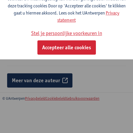
transformation through past, present and future
deze tracking cookies Door op 'Accepteer alle cookies' te klikken
gaat u hiermee akkoord. Lees ook het UAntwerpen
Privacy
Antwerp, 2025,32 p.
statement
Sara Eloy
,
Bart Tritsmans
,
Cézanne Watthy
, Bie Plevoets, Sara
Omid Shafiei, Liesbeth Huybrechts, Oswald Devisch, Oswald Van
Stel je persoonlijke voorkeuren in
Cleempoel
Accepteer alle cookies
Citatielink
Meer van deze auteur
© UAntwerpen
Privacybeleid
Cookiebeleid
Gebruiksvoorwaarden