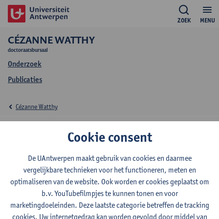
ZOEK
MENU
CÉZANNE WATTHY
doctoraatsbursaal
Onderzoek
Publicaties
Cézanne Watthy
Publicaties Cézanne
Cookie consent
Watthy
De UAntwerpen maakt gebruik van cookies en daarmee
vergelijkbare technieken voor het functioneren, meten en
optimaliseren van de website. Ook worden er cookies geplaatst om
b.v. YouTubefilmpjes te kunnen tonen en voor
PhD colloquium: book of abstracts, 20-21 Nov. 2025 :
marketingdoeleinden. Deze laatste categorie betreffen de tracking
Reimagining the existing: Interdisciplinary
cookies. Uw internetgedrag kan worden gevolgd door middel van
perspectives on design, heritage, and sustainable