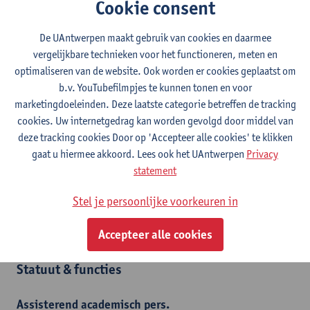
Cookie consent
Contact
De UAntwerpen maakt gebruik van cookies en daarmee
vergelijkbare technieken voor het functioneren, meten en
Campus Drie Eiken
optimaliseren van de website. Ook worden er cookies geplaatst om
Toon e-mailadres
b.v. YouTubefilmpjes te kunnen tonen en voor
Tel.
+3232651234
marketingdoeleinden. Deze laatste categorie betreffen de tracking
cookies. Uw internetgedrag kan worden gevolgd door middel van
Universiteitsplein 1
deze tracking cookies Door op 'Accepteer alle cookies' te klikken
2610 Wilrijk, BEL
gaat u hiermee akkoord. Lees ook het UAntwerpen
Privacy
statement
Stel je persoonlijke voorkeuren in
Afdeling
Departement Biochemische en Chemische Technologie
Accepteer alle cookies
Statuut & functies
Assisterend academisch pers.