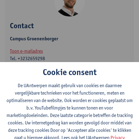
Contact
Campus Groenenborger
Toon e-mailadres
Tel.
+3232659298
Cookie consent
Groenenborgerlaan 171
2020 Antwerpen, BEL
De UAntwerpen maakt gebruik van cookies en daarmee
vergelijkbare technieken voor het functioneren, meten en
optimaliseren van de website. Ook worden er cookies geplaatst om
Volg
b.v. YouTubefilmpjes te kunnen tonen en voor
marketingdoeleinden. Deze laatste categorie betreffen de tracking
cookies. Uw internetgedrag kan worden gevolgd door middel van
LinkedIn
deze tracking cookies Door op 'Accepteer alle cookies' te klikken
gaat u hiermee akkoord. Lees ook het UAntwerpen
Privacy