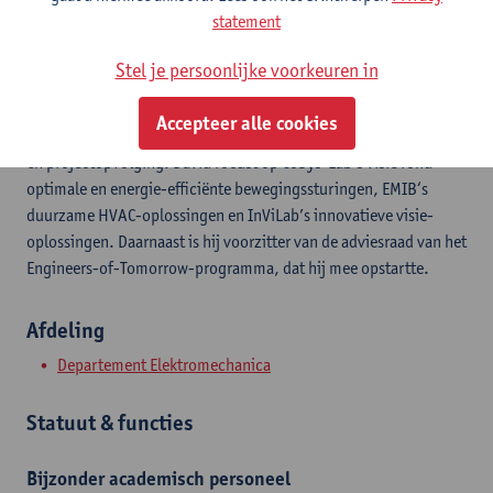
statement
David Ceulemans behaalde in 2023 zijn doctoraat rond tijd-
optimale rust-tot-rustbewegingen voor stappenmotoren via
Stel je persoonlijke voorkeuren in
frequentiedomeinmethodologieën. Hij is onderzoeksmanager
binnen het departement Elektromechanica (Faculteit TI), waar
Accepteer alle cookies
hij verantwoordelijk is voor valorisatie, onderzoeksfinanciering
en projectopvolging. David focust op CoSys-Lab’s visie rond
optimale en energie-efficiënte bewegingssturingen, EMIB‘s
duurzame HVAC-oplossingen en InViLab’s innovatieve visie-
oplossingen. Daarnaast is hij voorzitter van de adviesraad van het
Engineers-of-Tomorrow-programma, dat hij mee opstartte.
Afdeling
Departement Elektromechanica
Statuut & functies
Bijzonder academisch personeel