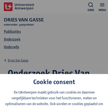
ZOEK
MENU
DRIES VAN GASSE
onderzoeker - gastprofessor
Publicaties
Onderzoek
Onderwijs
Dries Van Gasse
Onderzoek Dries Van
Cookie consent
Gasse
De UAntwerpen maakt gebruik van cookies en daarmee
vergelijkbare technieken voor het functioneren, meten en
optimaliseren van de website. Ook worden er cookies geplaatst om
Onderzoeksgroep