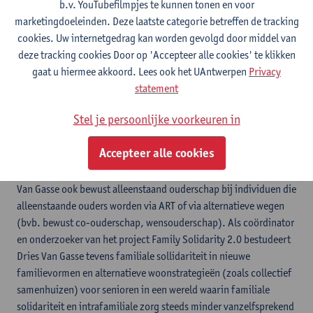
b.v. YouTubefilmpjes te kunnen tonen en voor
Centrum voor Demografie, Familie en Gezondheid
marketingdoeleinden. Deze laatste categorie betreffen de tracking
cookies. Uw internetgedrag kan worden gevolgd door middel van
Expertise
deze tracking cookies Door op 'Accepteer alle cookies' te klikken
gaat u hiermee akkoord. Lees ook het UAntwerpen
Privacy
Dries Van Gasse is onderzoeker aan het Centrum voor
statement
Demografie, Familie en Gezondheid aan de Universiteit
Antwerpen. Binnen het project 'Families in Transitie, Transities in
Stel je persoonlijke voorkeuren in
Families' bestuurde hij de eenoudergezinnen. Een specifieke
focus ging naar het transititieproces na scheiding en de coping
Accepteer alle cookies
strategieën die alleenstaande ouders gebruikten om rust en
evenwicht te vinden in hun leven. Daarnaast bestudeert Dries
Van Gasse ook bewust alleenstaand ouderschap bij individuen die
alleenstaande ouders worden via ART of via alternatieve wegen
(bvb. bewust co-ouderschap, wensouderschap). Als coördinator
en onderzoeker van het project Family Solidarity 2.0 bestudeert
Dries Van Gasse tevens familiale sollidariteit in nieuwe
familievormen en alternatieve woonstrategieën (zoals collectief
samenhuizen) voor senioren in een wereld waarin familiale
solidariteit en intrafamiliale zorg steeds minder vanzelfsprekend