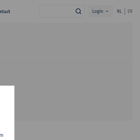
Login
ntact
NL
EN
zoek
om