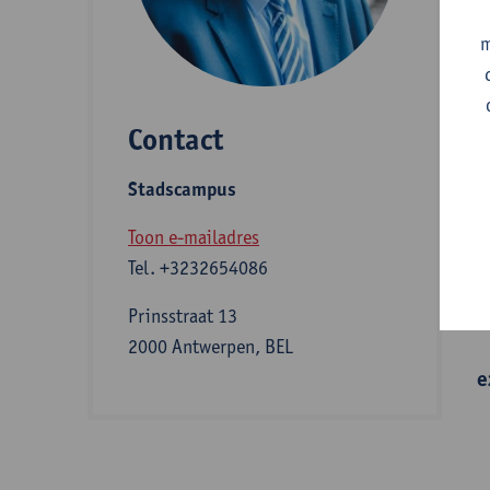
A
m
Contact
S
Stadscampus
B
Toon e-mailadres
Tel.
+3232654086
I
Prinsstraat 13
2000 Antwerpen, BEL
e