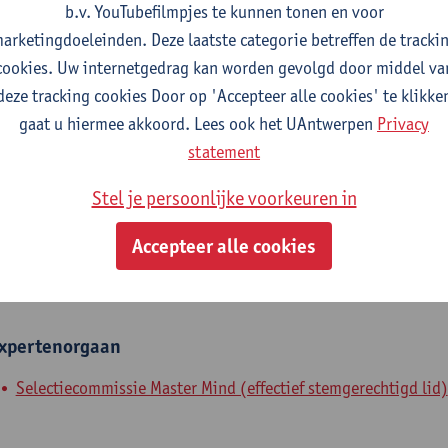
b.v. YouTubefilmpjes te kunnen tonen en voor
fdeling
arketingdoeleinden. Deze laatste categorie betreffen de tracki
cookies. Uw internetgedrag kan worden gevolgd door middel va
Departement Accountancy en Financiering
deze tracking cookies Door op 'Accepteer alle cookies' te klikke
gaat u hiermee akkoord. Lees ook het UAntwerpen
Privacy
tatuut & functies
statement
ijzonder academisch personeel
Stel je persoonlijke voorkeuren in
emeritus met opdracht
Accepteer alle cookies
nterne mandaten
xpertenorgaan
Selectiecommissie Master Mind (effectief stemgerechtigd lid)