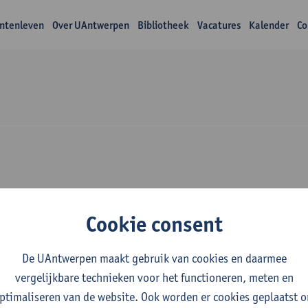
ntenleven
Over UAntwerpen
Bibliotheek
Vacatures
Kalender
Co
Over Eddy Laveren
Cookie consent
De UAntwerpen maakt gebruik van cookies en daarmee
vergelijkbare technieken voor het functioneren, meten en
ptimaliseren van de website. Ook worden er cookies geplaatst 