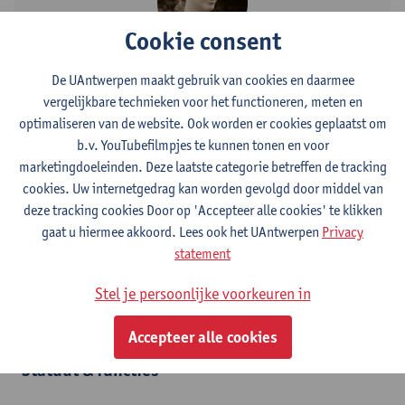
Cookie consent
Contact
De UAntwerpen maakt gebruik van cookies en daarmee
vergelijkbare technieken voor het functioneren, meten en
Stadscampus
optimaliseren van de website. Ook worden er cookies geplaatst om
b.v. YouTubefilmpjes te kunnen tonen en voor
Toon e-mailadres
marketingdoeleinden. Deze laatste categorie betreffen de tracking
Grote Kauwenberg 18
cookies. Uw internetgedrag kan worden gevolgd door middel van
2000 Antwerpen, BEL
deze tracking cookies Door op 'Accepteer alle cookies' te klikken
gaat u hiermee akkoord. Lees ook het UAntwerpen
Privacy
statement
Afdeling
Stel je persoonlijke voorkeuren in
Departement Letterkunde
Accepteer alle cookies
Statuut & functies