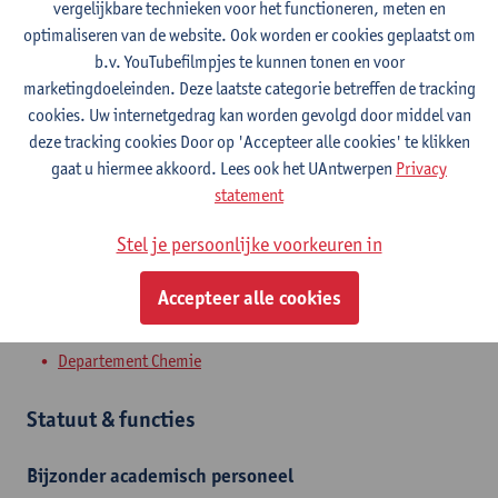
vergelijkbare technieken voor het functioneren, meten en
optimaliseren van de website. Ook worden er cookies geplaatst om
Contact
b.v. YouTubefilmpjes te kunnen tonen en voor
marketingdoeleinden. Deze laatste categorie betreffen de tracking
Campus Groenenborger
cookies. Uw internetgedrag kan worden gevolgd door middel van
deze tracking cookies Door op 'Accepteer alle cookies' te klikken
Toon e-mailadres
gaat u hiermee akkoord. Lees ook het UAntwerpen
Privacy
Groenenborgerlaan 171
statement
2020 Antwerpen, BEL
Stel je persoonlijke voorkeuren in
Accepteer alle cookies
Afdeling
Departement Chemie
Statuut & functies
Bijzonder academisch personeel