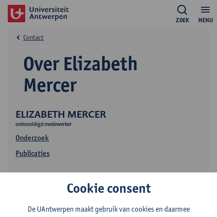
ZOEK
MENU
Contact
Over Elizabeth
Mercer
ELIZABETH MERCER
onbezoldigd medewerker
Onderzoek
Publicaties
Cookie consent
De UAntwerpen maakt gebruik van cookies en daarmee