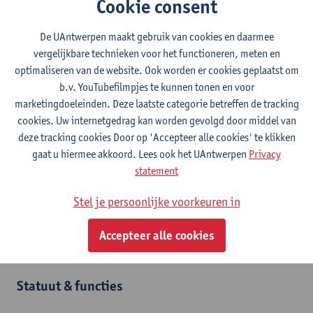
Cookie consent
De UAntwerpen maakt gebruik van cookies en daarmee
vergelijkbare technieken voor het functioneren, meten en
Contact
optimaliseren van de website. Ook worden er cookies geplaatst om
b.v. YouTubefilmpjes te kunnen tonen en voor
Stadscampus
marketingdoeleinden. Deze laatste categorie betreffen de tracking
Toon e-mailadres
cookies. Uw internetgedrag kan worden gevolgd door middel van
deze tracking cookies Door op 'Accepteer alle cookies' te klikken
Venusstraat 23
gaat u hiermee akkoord. Lees ook het UAntwerpen
Privacy
2000 Antwerpen, BEL
statement
Stel je persoonlijke voorkeuren in
Afdeling
Accepteer alle cookies
Faculteit Rechten - algemeen
Statuut & functies