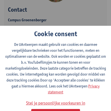
Contact
Campus Groenenborger
Toon e-mailadres
Cookie consent
Tel.
+3232653481
De UAntwerpen maakt gebruik van cookies en daarmee
Groenenborgerlaan 171
vergelijkbare technieken voor het functioneren, meten en
2020 Antwerpen, BEL
optimaliseren van de website. Ook worden er cookies geplaatst om
b.v. YouTubefilmpjes te kunnen tonen en voor
marketingdoeleinden. Deze laatste categorie betreffen de tracking
cookies. Uw internetgedrag kan worden gevolgd door middel van
Afdeling
deze tracking cookies Door op 'Accepteer alle cookies' te klikken
Decanaat Wetenschappen
gaat u hiermee akkoord. Lees ook het UAntwerpen
Privacy
Departement Biologie
statement
Statuut & functies
Stel je persoonlijke voorkeuren in