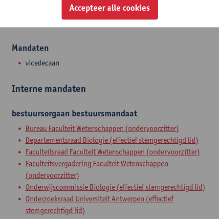
Accepteer alle cookies
Zelfstandig academisch pers.
gewoon hoogleraar
Mandaten
vicedecaan
Interne mandaten
bestuursorgaan
bestuursmandaat
Bureau Faculteit Wetenschappen (ondervoorzitter)
Departementsraad Biologie (effectief stemgerechtigd lid)
Faculteitsraad Faculteit Wetenschappen (ondervoorzitter)
Faculteitsvergadering Faculteit Wetenschappen
(ondervoorzitter)
Onderwijscommissie Biologie (effectief stemgerechtigd lid)
Onderzoeksraad Universiteit Antwerpen (effectief
stemgerechtigd lid)