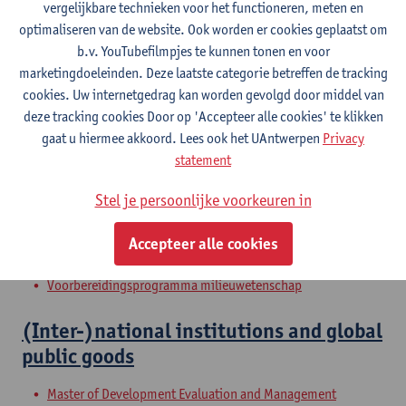
Restoration
vergelijkbare technieken voor het functioneren, meten en
Master of Biology: Global Change Biology
optimaliseren van de website. Ook worden er cookies geplaatst om
Master in de productontwikkeling
b.v. YouTubefilmpjes te kunnen tonen en voor
Master of Rehabilitation Sciences and Physiotherapy:
marketingdoeleinden. Deze laatste categorie betreffen de tracking
internal conditions
cookies. Uw internetgedrag kan worden gevolgd door middel van
Master of Rehabilitation Sciences and Physiotherapy:
deze tracking cookies Door op 'Accepteer alle cookies' te klikken
neurological conditions
gaat u hiermee akkoord. Lees ook het UAntwerpen
Privacy
Educatieve master in de wetenschappen en technologie:
statement
biologie
Master in Sustainable and Resilient Pavement Engineering
Stel je persoonlijke voorkeuren in
Schakelprogramma milieuwetenschap
Exchange Faculty TI
Accepteer alle cookies
-Course offer for exchange students Faculty of Law
Voorbereidingsprogramma milieuwetenschap
(Inter-)national institutions and global
public goods
Master of Development Evaluation and Management