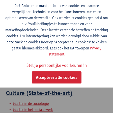
De UAntwerpen maakt gebruik van cookies en daarmee
vergelijkbare technieken voor het functioneren, meten en
Sociological Theory
optimaliseren van de website. Ook worden er cookies geplaatst om
b.v. YouTubefilmpjes te kunnen tonen en voor
Bachelor of Social-Economic Sciences
marketingdoeleinden. Deze laatste categorie betreffen de tracking
Faculty of Social Sciences: overview of courses in English
cookies. Uw internetgedrag kan worden gevolgd door middel van
deze tracking cookies Door op 'Accepteer alle cookies' te klikken
Hedendaagse sociologische theorie
gaat u hiermee akkoord. Lees ook het UAntwerpen
Privacy
statement
Bachelor in de communicatiewetenschappen
Bachelor in de sociologie
Stel je persoonlijke voorkeuren in
Bachelor in de sociaal-economische wetenschappen
Schakelprogramma sociologie
Accepteer alle cookies
Voorbereidingsprogramma sociologie
Culture (State-of-the-art)
Master in de sociologie
Master in het sociaal werk