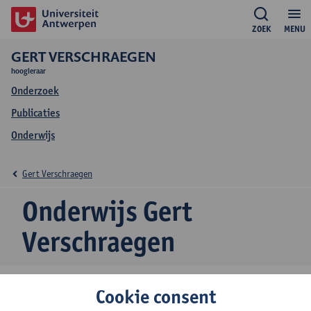
ZOEK
MENU
GERT VERSCHRAEGEN
hoogleraar
Onderzoek
Publicaties
Onderwijs
Gert Verschraegen
Onderwijs Gert
Verschraegen
Cookie consent
2026-2027
2025-2026
2023-2024