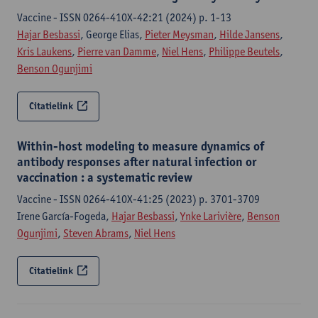
Vaccine - ISSN 0264-410X-42:21 (2024) p. 1-13
Hajar Besbassi
, George Elias,
Pieter Meysman
,
Hilde Jansens
,
Kris Laukens
,
Pierre van Damme
,
Niel Hens
,
Philippe Beutels
,
Benson Ogunjimi
Citatielink
Within-host modeling to measure dynamics of
antibody responses after natural infection or
vaccination : a systematic review
Vaccine - ISSN 0264-410X-41:25 (2023) p. 3701-3709
Irene García-Fogeda,
Hajar Besbassi
,
Ynke Larivière
,
Benson
Ogunjimi
,
Steven Abrams
,
Niel Hens
Citatielink