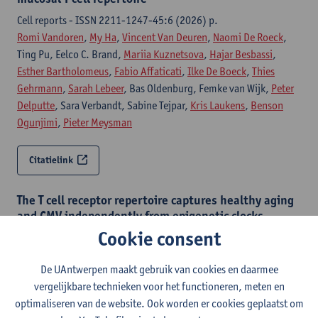
Cell reports - ISSN 2211-1247-45:6 (2026) p.
Romi Vandoren
,
My Ha
,
Vincent Van Deuren
,
Naomi De Roeck
,
Ting Pu, Eelco C. Brand,
Mariia Kuznetsova
,
Hajar Besbassi
,
Esther Bartholomeus
,
Fabio Affaticati
,
Ilke De Boeck
,
Thies
Gehrmann
,
Sarah Lebeer
, Bas Oldenburg, Femke van Wijk,
Peter
Delputte
, Sara Verbandt, Sabine Tejpar,
Kris Laukens
,
Benson
Ogunjimi
,
Pieter Meysman
Citatielink
The T cell receptor repertoire captures healthy aging
and CMV independently from epigenetic clocks
Cookie consent
bioRxiv
Moira Breëns
,
Kevin De Man
,
Yann Heylen
,
My Ha
,
Mariia
De UAntwerpen maakt gebruik van cookies en daarmee
Kuznetsova
,
Hajar Besbassi
,
Fabio Affaticati
,
Wim Vanden
vergelijkbare technieken voor het functioneren, meten en
Berghe
,
Benson Ogunjimi
,
Pieter Meysman
optimaliseren van de website. Ook worden er cookies geplaatst om