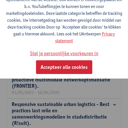
Transport en ruimtelijke economie
b.v. YouTubefilmpjes te kunnen tonen en voor
marketingdoeleinden. Deze laatste categorie betreffen de tracking
cookies. Uw internetgedrag kan worden gevolgd door middel van
Coöperatieve en verbonden groene
deze tracking cookies Door op 'Accepteer alle cookies' te klikken
distributieoplossingen voor een tijdperk van
gaat u hiermee akkoord. Lees ook het UAntwerpen
Privacy
geoptimaliseerde zero-emissie last-mile
statement
logistiek (GREEN-LOG).
01/01/2023 - 30/06/2026
Stel je persoonlijke voorkeuren in
Verkeersbeheer van de volgende generatie
Accepteer alle cookies
voor het versterken van CAV's-integratie,
samenwerking tussen belanghebbenden en
proactieve multimodale netwerkoptimalisatie
(FRONTIER).
01/05/2021 - 30/04/2024
Responsive sustainable urban logistics - Best
practices last mile en
samenwerkingsmodellen in stadsdistributie
(R!sult).