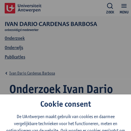
ZOEK
MENU
IVAN DARIO CARDENAS BARBOSA
onbezoldigd medewerker
Onderzoek
Onderwijs
Publicaties
Ivan Dario Cardenas Barbosa
Onderzoek Ivan Dario
Cardenas Barbosa
Cookie consent
De UAntwerpen maakt gebruik van cookies en daarmee
vergelijkbare technieken voor het functioneren, meten en
Onderzoeksgroep
optimaliseren van de website. Ook worden er cookies geplaatst om