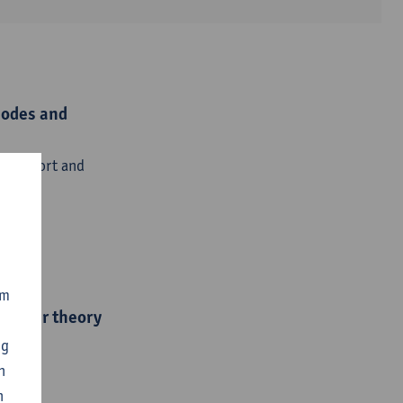
modes and
Transport and
om
eholder theory
ng
n
nder
n