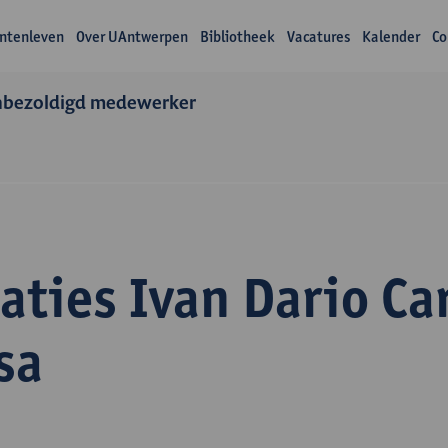
ntenleven
Over UAntwerpen
Bibliotheek
Vacatures
Kalender
Co
nbezoldigd medewerker
aties Ivan Dario C
sa