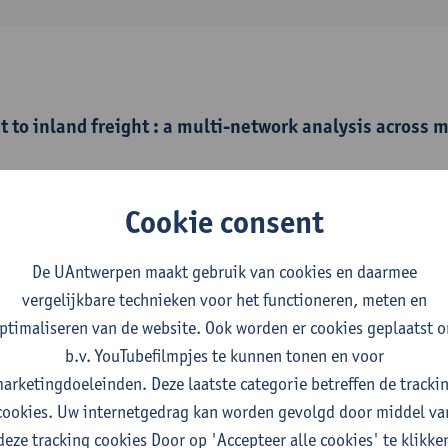
t to inland freight : a multi-network analysis across 
 of Antwerp, Faculty of Business and Economics, Department of 
 2025,xxii, 165 p.
Cookie consent
van Dario Cardenas Barbosa
,
Edwin van Hassel
De UAntwerpen maakt gebruik van cookies en daarmee
vergelijkbare technieken voor het functioneren, meten en
ptimaliseren van de website. Ook worden er cookies geplaatst 
sport vs. conventional hinterland transport : a stak
b.v. YouTubefilmpjes te kunnen tonen en voor
arketingdoeleinden. Deze laatste categorie betreffen de tracki
 ISSN 0144-1647-45:1 (2025) p. 1-25
cookies. Uw internetgedrag kan worden gevolgd door middel va
van Dario Cardenas Barbosa
,
Edwin van Hassel
,
Thierry Vanelsla
deze tracking cookies Door op 'Accepteer alle cookies' te klikke