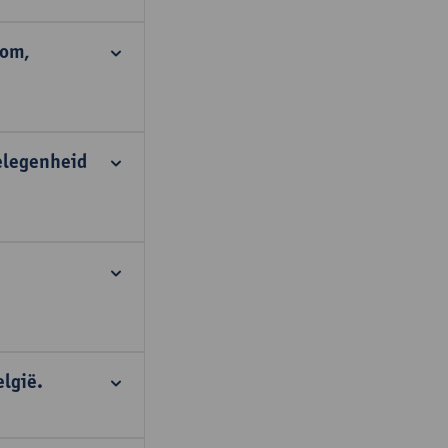
dom,
elegenheid
lgië.