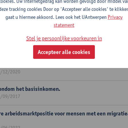
in België (BABEL).
cookies. Uw internetgedrag kan worden gevolgd door middel va
1/12/2024
deze tracking cookies Door op 'Accepteer alle cookies' te klikke
gaat u hiermee akkoord. Lees ook het UAntwerpen
Privacy
statement
ijk onderzoek naar een Vlaamse indicatorenset om
oren en beleidsevaluatie inzake armoede te meten (
Stel je persoonlijke voorkeuren in
4/03/2021
Accepteer alle cookies
ngnet dat werkt. Institutionele determinanten voor ee
jding.
1/12/2020
 rondom het basisinkomen.
0/09/2017
re arbeidsmarktpositie voor mensen met een migrati
0/06/2022