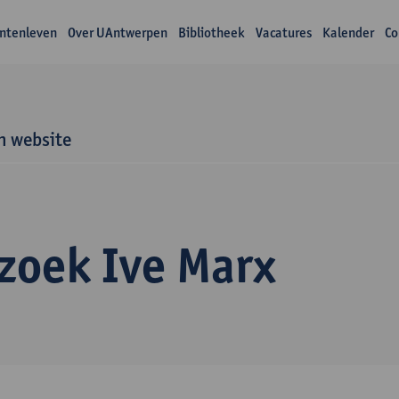
ntenleven
Over UAntwerpen
Bibliotheek
Vacatures
Kalender
Co
n website
zoek Ive Marx