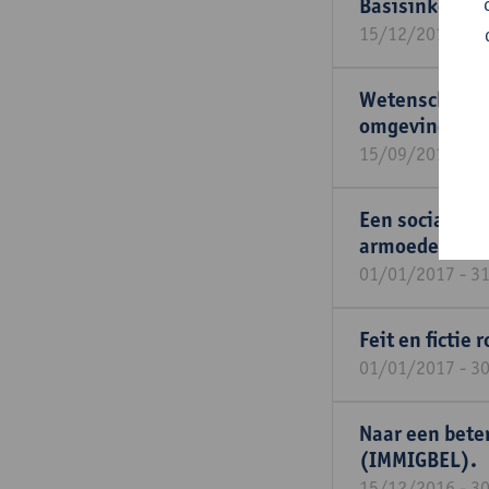
Basisinkomen 
15/12/2019 - 3
Wetenschappel
omgevingsfact
15/09/2019 - 1
Een sociaal va
armoedebestri
01/01/2017 - 3
Feit en fictie
01/01/2017 - 3
Naar een bete
(IMMIGBEL).
15/12/2016 - 3