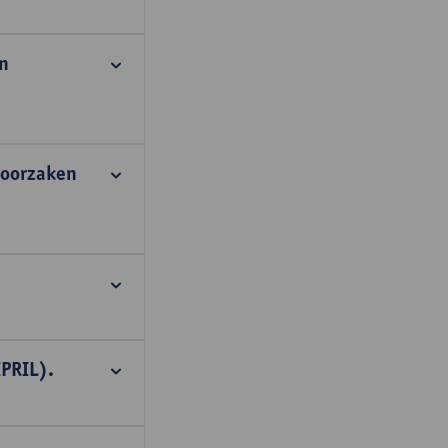
n
n oorzaken
IPRIL).