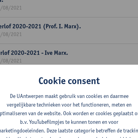
1/08/2021
rlof 2020-2021 (Prof. I. Marx).
1/08/2021
rlof 2020-2021 - Ive Marx.
1/08/2021
Cookie consent
xit strategie met minimale impact of sociaal vlak: s
korte en middellange termijn.
1/05/2021
De UAntwerpen maakt gebruik van cookies en daarmee
vergelijkbare technieken voor het functioneren, meten en
ciaal overleg en ongelijkheid in rijke welvaartsstaten
ptimaliseren van de website. Ook worden er cookies geplaatst 
1/12/2023
b.v. YouTubefilmpjes te kunnen tonen en voor
arketingdoeleinden. Deze laatste categorie betreffen de tracki