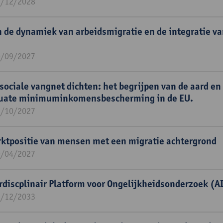
1/12/2028
n de dynamiek van arbeidsmigratie en de integratie va
0/09/2027
 sociale vangnet dichten: het begrijpen van de aard e
quate minimuminkomensbescherming in de EU.
1/10/2027
ktpositie van mensen met een migratie achtergrond
0/04/2027
rdiscplinair Platform voor Ongelijkheidsonderzoek (A
1/12/2033