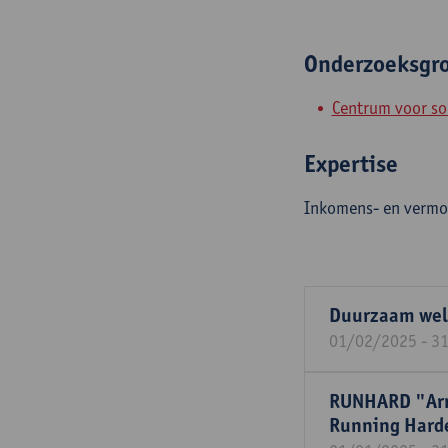
Onderzoeksgr
Centrum voor so
Expertise
Inkomens- en vermog
Duurzaam welz
01/02/2025 - 3
RUNHARD "Armo
Running Harder