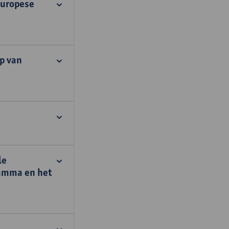
Europese
p van
le
ramma en het