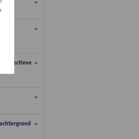
n
n
VISA).
n effectieve
eachtergrond