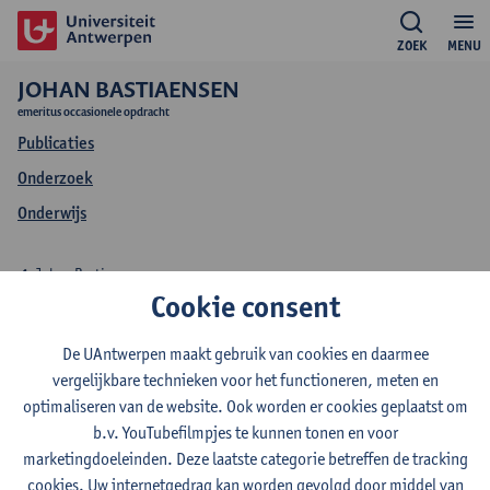
ZOEK
MENU
JOHAN BASTIAENSEN
emeritus occasionele opdracht
Publicaties
Onderzoek
Onderwijs
Johan Bastiaensen
Cookie consent
Onderwijs Johan
De UAntwerpen maakt gebruik van cookies en daarmee
Bastiaensen
vergelijkbare technieken voor het functioneren, meten en
optimaliseren van de website. Ook worden er cookies geplaatst om
b.v. YouTubefilmpjes te kunnen tonen en voor
marketingdoeleinden. Deze laatste categorie betreffen de tracking
cookies. Uw internetgedrag kan worden gevolgd door middel van
2022-2023
2021-2022
2020-2021