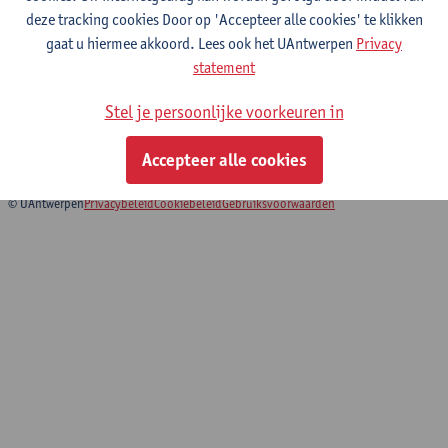
deze tracking cookies Door op 'Accepteer alle cookies' te klikken
gaat u hiermee akkoord. Lees ook het UAntwerpen
Privacy
Dissertation
statement
Master of Globalisation and Development
Stel je persoonlijke voorkeuren in
Master of Governance and Development
Master of Development Evaluation and Management
Accepteer alle cookies
© UAntwerpen
Privacybeleid
Cookiebeleid
Gebruiksvoorwaarden