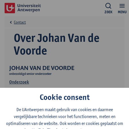
ZOEK
MENU
Contact
Over Johan Van de
Voorde
JOHAN VAN DE VOORDE
onbezoldigd senior onderzoeker
Onderzoek
Publicaties
Cookie consent
Onderwijs
De UAntwerpen maakt gebruik van cookies en daarmee
vergelijkbare technieken voor het functioneren, meten en
optimaliseren van de website. Ook worden er cookies geplaatst om