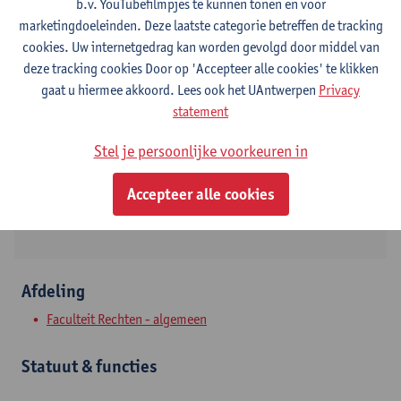
b.v. YouTubefilmpjes te kunnen tonen en voor
marketingdoeleinden. Deze laatste categorie betreffen de tracking
cookies. Uw internetgedrag kan worden gevolgd door middel van
deze tracking cookies Door op 'Accepteer alle cookies' te klikken
Contact
gaat u hiermee akkoord. Lees ook het UAntwerpen
Privacy
statement
Stadscampus
Toon e-mailadres
Stel je persoonlijke voorkeuren in
Venusstraat 23
Accepteer alle cookies
2000 Antwerpen, BEL
Afdeling
Faculteit Rechten - algemeen
Statuut & functies