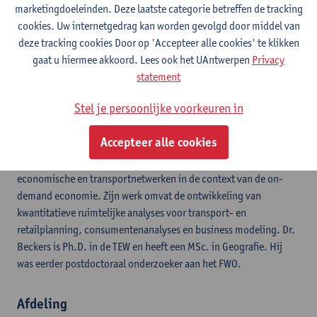
marketingdoeleinden. Deze laatste categorie betreffen de tracking
cookies. Uw internetgedrag kan worden gevolgd door middel van
ResearchGate
deze tracking cookies Door op 'Accepteer alle cookies' te klikken
gaat u hiermee akkoord. Lees ook het UAntwerpen
Privacy
ORCID
statement
Stel je persoonlijke voorkeuren in
Joris Beckers is professor Economische Geografie en Stedelijke
Logistiek aan het departement Transport en Ruimtelijke
Accepteer alle cookies
Economie van de Universiteit Antwerpen. Zijn huidige onderzoek
richt zich op het ontwerp van duurzame (stedelijke)
economische en transportnetwerken in de context van de on-
demand economie. Zijn werk omvat de ontwikkeling van
kwantitatieve ruimtelijke analyses voor transport- en
retailplanning, consumentenanalyses en business modeling. Dr.
Beckers is Ph.D. in de TEW en heeft een MSc. in Geografie. Hij
was eerder postdoctoraal onderzoeker aan het FWO.
Afdeling