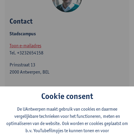
Contact
Stadscampus
Toon e-mailadres
Tel.
+3232654158
Prinsstraat 13
2000 Antwerpen, BEL
Cookie consent
Follow on
De UAntwerpen maakt gebruik van cookies en daarmee
vergelijkbare technieken voor het functioneren, meten en
LinkedIn
optimaliseren van de website. Ook worden er cookies geplaatst om
b.v. YouTubefilmpjes te kunnen tonen en voor
Google Scholar