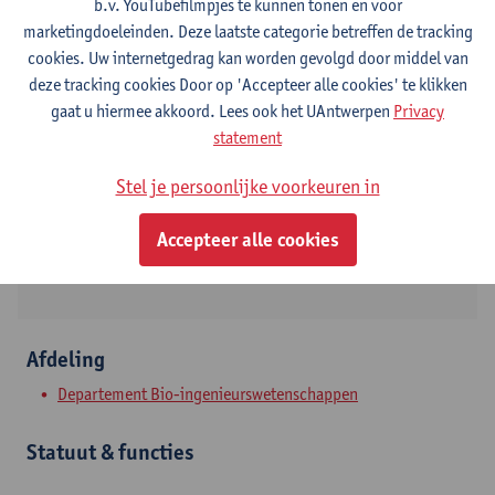
b.v. YouTubefilmpjes te kunnen tonen en voor
marketingdoeleinden. Deze laatste categorie betreffen de tracking
cookies. Uw internetgedrag kan worden gevolgd door middel van
deze tracking cookies Door op 'Accepteer alle cookies' te klikken
Contact
gaat u hiermee akkoord. Lees ook het UAntwerpen
Privacy
statement
Campus Groenenborger
Toon e-mailadres
Stel je persoonlijke voorkeuren in
Groenenborgerlaan 171
Accepteer alle cookies
2020 Antwerpen, BEL
Afdeling
Departement Bio-ingenieurswetenschappen
Statuut & functies