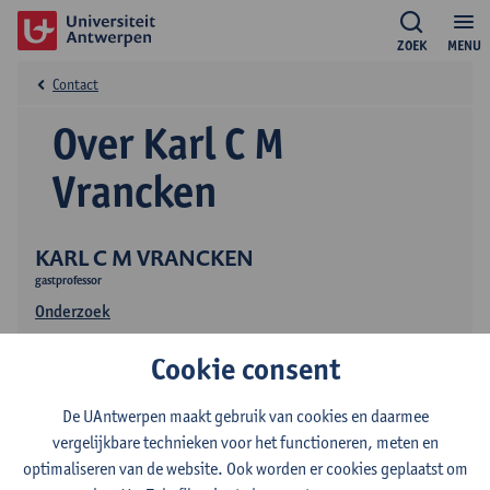
ZOEK
MENU
Contact
Over Karl C M
Vrancken
KARL C M VRANCKEN
gastprofessor
Onderzoek
Publicaties
Cookie consent
Onderwijs
De UAntwerpen maakt gebruik van cookies en daarmee
vergelijkbare technieken voor het functioneren, meten en
optimaliseren van de website. Ook worden er cookies geplaatst om