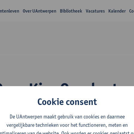
ntenleven
Over UAntwerpen
Bibliotheek
Vacatures
Kalender
Co
Over Kim Overlaet
Cookie consent
De UAntwerpen maakt gebruik van cookies en daarmee
vergelijkbare technieken voor het functioneren, meten en
ptimaliseren van de website. Ook worden er cookies geplaatst 