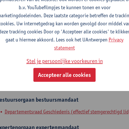
b.v. YouTubefilmpjes te kunnen tonen en voor
fdeling
arketingdoeleinden. Deze laatste categorie betreffen de tracki
cookies. Uw internetgedrag kan worden gevolgd door middel va
Departement Geschiedenis
deze tracking cookies Door op 'Accepteer alle cookies' te klikke
tatuut & functies
gaat u hiermee akkoord. Lees ook het UAntwerpen
Privacy
statement
dmin. & techn. personeel
Stel je persoonlijke voorkeuren in
projectcoördinator
Accepteer alle cookies
nterne mandaten
estuursorgaan
bestuursmandaat
Departementsraad Geschiedenis (effectief stemgerechtigd lid
xpertenorgaan
expertenmandaat