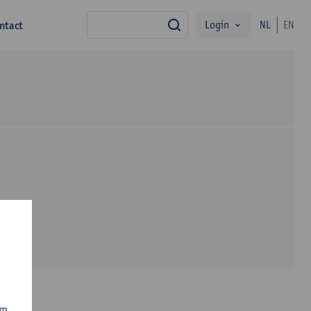
Login
ntact
NL
EN
zoek
om