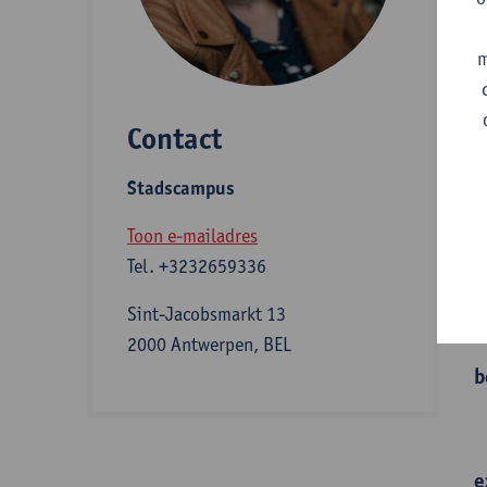
A
m
Contact
S
Stadscampus
A
Toon e-mailadres
Tel.
+3232659336
I
Sint-Jacobsmarkt 13
2000 Antwerpen, BEL
b
e