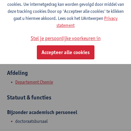
Contact
cookies. Uw internetgedrag kan worden gevolgd door middel van
deze tracking cookies Door op 'Accepteer alle cookies' te klikken
Campus Groenenborger
gaat u hiermee akkoord. Lees ook het UAntwerpen
Privacy
statement
Toon e-mailadres
Groenenborgerlaan 171
Stel je persoonlijke voorkeuren in
2020 Antwerpen, BEL
Accepteer alle cookies
Afdeling
Departement Chemie
Statuut & functies
Bijzonder academisch personeel
doctoraatsbursaal