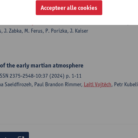
eakdown spectroscopy in space applications : review a
Accepteer alle cookies
l chemistry - ISSN 0165-9936-181:B (2024) p. 1-22
Kubelik,
Laitl Vojtěch
, A. Krivkova, J. Vrabel, K. Rammelkamp, S. 
 J. Zabka, M. Ferus, P. Porizka, J. Kaiser
 of the early martian atmosphere
ISSN 2375-2548-10:37 (2024) p. 1-11
ma Saeidfirozeh, Paul Brandon Rimmer,
Laitl Vojtěch
, Petr Kubel