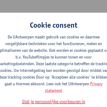
ve multidimensional modeling for industrializing micr
x formation
Cookie consent
and management - ISSN 0196-8904-349 (2026) p. 1-16
Ivan Tsonev
,
Laitl Vojtěch
,
Annemie Bogaerts
De UAntwerpen maakt gebruik van cookies en daarmee
vergelijkbare technieken voor het functioneren, meten en
ptimaliseren van de website. Ook worden er cookies geplaatst 
b.v. YouTubefilmpjes te kunnen tonen en voor
netic modelling of atmospheric pressure CO₂ microwa
arketingdoeleinden. Deze laatste categorie betreffen de tracki
design
cookies. Uw internetgedrag kan worden gevolgd door middel va
g journal - ISSN 1385-8947-526 (2025) p. 1-25
deze tracking cookies Door op 'Accepteer alle cookies' te klikke
sonev
, Omar Biondo, Emile Carbone,
Matthias Albrechts
,
Annemi
gaat u hiermee akkoord. Lees ook het UAntwerpen
Privacy
statement
Stel je persoonlijke voorkeuren in