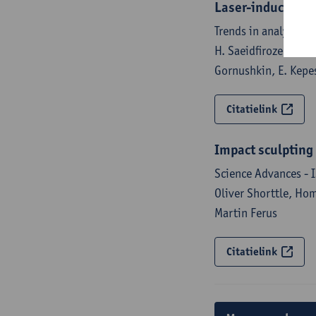
Laser-induced br
Trends in analytica
H. Saeidfirozeh, P. 
Gornushkin, E. Kepes,
Citatielink
Impact sculpting
Science Advances - 
Oliver Shorttle, Ho
Martin Ferus
Citatielink