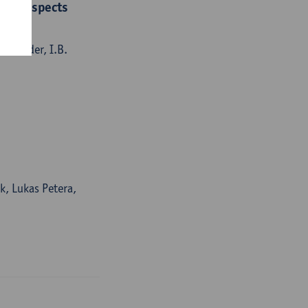
nd prospects
Schroder, I.B.
ik, Lukas Petera,