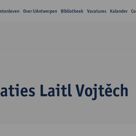
ntenleven
Over UAntwerpen
Bibliotheek
Vacatures
Kalender
Co
aties Laitl Vojtěch