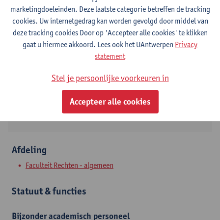
marketingdoeleinden. Deze laatste categorie betreffen de tracking
Contact
cookies. Uw internetgedrag kan worden gevolgd door middel van
deze tracking cookies Door op 'Accepteer alle cookies' te klikken
Stadscampus
gaat u hiermee akkoord. Lees ook het UAntwerpen
Privacy
statement
Toon e-mailadres
Tel.
+3232655338
Stel je persoonlijke voorkeuren in
Venusstraat 23
Accepteer alle cookies
2000 Antwerpen, BEL
Afdeling
Faculteit Rechten - algemeen
Statuut & functies
Bijzonder academisch personeel