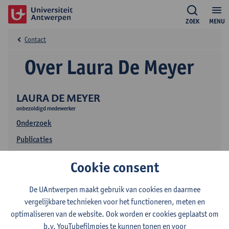
ZOEK
MENU
Contact
Over Laura De Meyer
LAURA DE MEYER
onbezoldigd medewerker
Onderzoek
Publicaties
Onderwijs
Cookie consent
De UAntwerpen maakt gebruik van cookies en daarmee
vergelijkbare technieken voor het functioneren, meten en
optimaliseren van de website. Ook worden er cookies geplaatst om
b.v. YouTubefilmpjes te kunnen tonen en voor