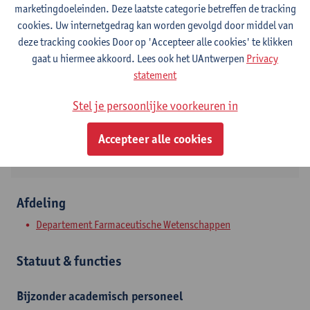
marketingdoeleinden. Deze laatste categorie betreffen de tracking
cookies. Uw internetgedrag kan worden gevolgd door middel van
Contact
deze tracking cookies Door op 'Accepteer alle cookies' te klikken
gaat u hiermee akkoord. Lees ook het UAntwerpen
Privacy
Campus Drie Eiken
statement
Toon e-mailadres
Stel je persoonlijke voorkeuren in
Universiteitsplein 1
2610 Wilrijk, BEL
Accepteer alle cookies
Afdeling
Departement Farmaceutische Wetenschappen
Statuut & functies
Bijzonder academisch personeel