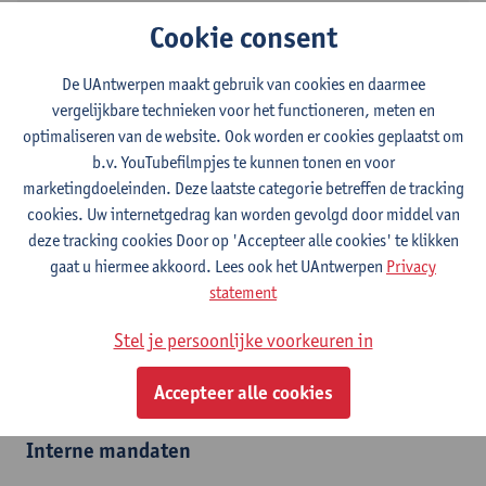
Toon e-mailadres
Cookie consent
Tel.
+3232653256
Universiteitsplein 1
De UAntwerpen maakt gebruik van cookies en daarmee
2610 Wilrijk, BEL
vergelijkbare technieken voor het functioneren, meten en
optimaliseren van de website. Ook worden er cookies geplaatst om
b.v. YouTubefilmpjes te kunnen tonen en voor
marketingdoeleinden. Deze laatste categorie betreffen de tracking
Afdeling
cookies. Uw internetgedrag kan worden gevolgd door middel van
deze tracking cookies Door op 'Accepteer alle cookies' te klikken
Decanaat Geneeskunde en Gezondheidswetenschappen
gaat u hiermee akkoord. Lees ook het UAntwerpen
Privacy
statement
Statuut & functies
Stel je persoonlijke voorkeuren in
Admin. & techn. personeel
Accepteer alle cookies
dossierbeheerder
Interne mandaten