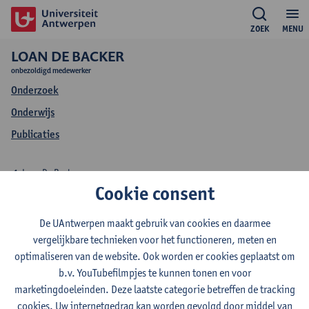
ZOEK
MENU
LOAN DE BACKER
onbezoldigd medewerker
Onderzoek
Onderwijs
Publicaties
Loan De Backer
Cookie consent
Onderwijs Loan De
De UAntwerpen maakt gebruik van cookies en daarmee
Backer
vergelijkbare technieken voor het functioneren, meten en
optimaliseren van de website. Ook worden er cookies geplaatst om
b.v. YouTubefilmpjes te kunnen tonen en voor
marketingdoeleinden. Deze laatste categorie betreffen de tracking
cookies. Uw internetgedrag kan worden gevolgd door middel van
2026-2027
2025-2026