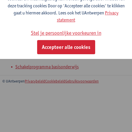
deze tracking cookies Door op 'Accepteer alle cookies' te klikken
gaat u hiermee akkoord. Lees ook het UAntwerpen
Privacy
Project praktijkvraagstukken in het
statement
basisonderwijs
Stel je persoonlijke voorkeuren in
Master basisonderwijs
Accepteer alle cookies
Effectief leren in het basisonderwijs
Schakelprogramma basisonderwijs
© UAntwerpen
Privacybeleid
Cookiebeleid
Gebruiksvoorwaarden