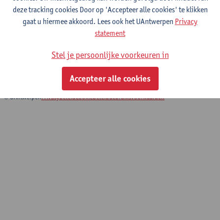
deze tracking cookies Door op 'Accepteer alle cookies' te klikken
gaat u hiermee akkoord. Lees ook het UAntwerpen
Privacy
It takes two to teach! De effecten van team
statement
teaching modellen op ervaringen,
leerpatronen en leerresultaten van student-
Stel je persoonlijke voorkeuren in
leraren tijdens lesstages.
01/05/2020 - 30/04/2024
Accepteer alle cookies
© UAntwerpen
Privacybeleid
Cookiebeleid
Gebruiksvoorwaarden