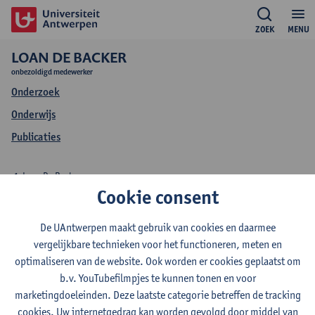
ZOEK
MENU
LOAN DE BACKER
onbezoldigd medewerker
Onderzoek
Onderwijs
Publicaties
Loan De Backer
Cookie consent
Onderzoek Loan De
De UAntwerpen maakt gebruik van cookies en daarmee
Backer
vergelijkbare technieken voor het functioneren, meten en
optimaliseren van de website. Ook worden er cookies geplaatst om
b.v. YouTubefilmpjes te kunnen tonen en voor
marketingdoeleinden. Deze laatste categorie betreffen de tracking
Onderzoeksgroep
cookies. Uw internetgedrag kan worden gevolgd door middel van