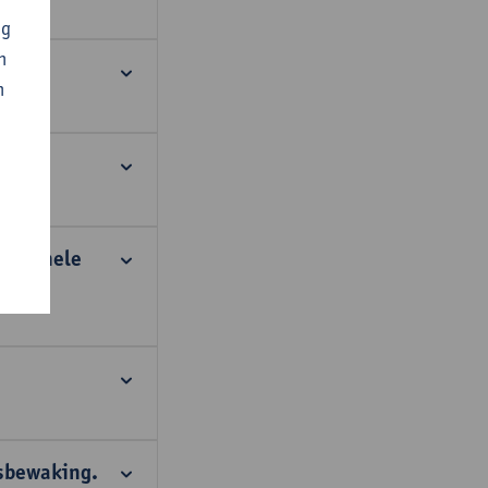
ng
n
n
essionele
tsbewaking.