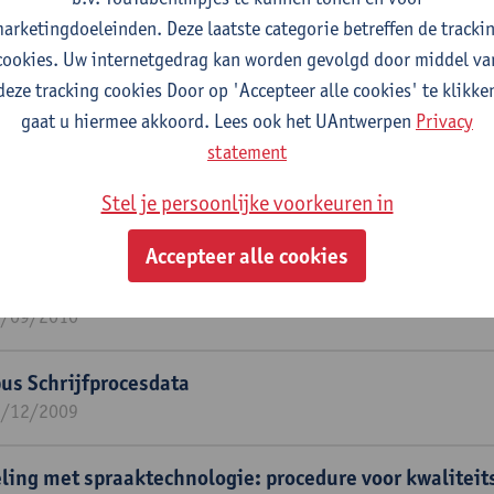
1/12/2012
arketingdoeleinden. Deze laatste categorie betreffen de tracki
cookies. Uw internetgedrag kan worden gevolgd door middel va
bij live ondertiteling met spraakherkenning.
deze tracking cookies Door op 'Accepteer alle cookies' te klikke
1/12/2009
gaat u hiermee akkoord. Lees ook het UAntwerpen
Privacy
statement
bij live ondertiteling met spraakherkenning.
1/12/2010
Stel je persoonlijke voorkeuren in
Accepteer alle cookies
 de geproduceerde tekst op het schrijfproces van prof
0/09/2010
pus Schrijfprocesdata
1/12/2009
eling met spraaktechnologie: procedure voor kwalitei