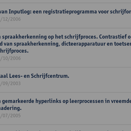
van Inputlog: een registratieprogramma voor schrijfo
1/12/2006
n spraakherkenning op het schrijfproces. Contrastief 
ed van spraakherkenning, dicteerapparatuur en toetse
hrijfproces.
1/10/2006
aal Lees- en Schrijfcentrum.
0/09/2003
n gemarkeerde hyperlinks op leerprocessen in vreemde
nadering.
1/07/2005