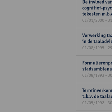
De invloed va
cognitief-psyc
tekesten m.b.
01/01/2000 - 3
Verwerking taa
in de taaladvi
01/08/1995 - 2
Formulierenpro
stadsambtena
01/08/1993 - 3
Terreinverken
t.b.v. de taal
01/05/1992 - 3