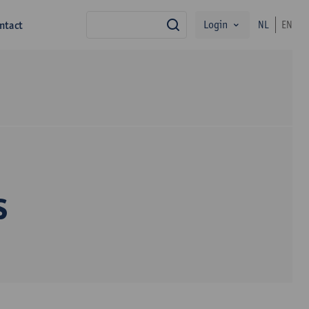
Login
ntact
NL
EN
zoek
s