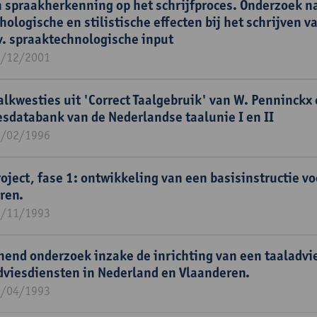
n spraakherkenning op het schrijfproces. Onderzoek n
hologische en stilistische effecten bij het schrijven v
v. spraaktechnologische input
1/12/2001
lkwesties uit 'Correct Taalgebruik' van W. Penninckx 
esdatabank van de Nederlandse taalunie I en II
9/02/1996
ject, fase 1: ontwikkeling van een basisinstructie vo
ren.
0/11/1993
nend onderzoek inzake de inrichting van een taaladv
adviesdiensten in Nederland en Vlaanderen.
0/04/1993