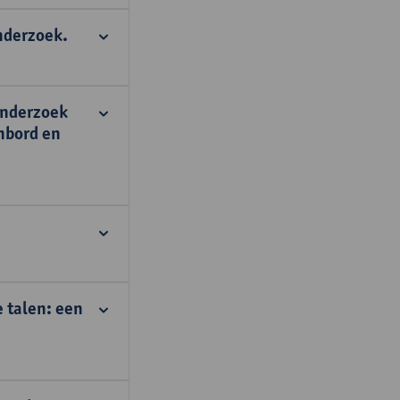
nderzoek.
onderzoek
nbord en
 talen: een