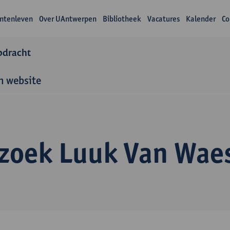
ntenleven
Over UAntwerpen
Bibliotheek
Vacatures
Kalender
Co
pdracht
n website
zoek Luuk Van Wae