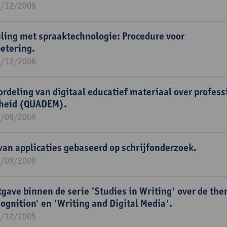
1/12/2009
eling met spraaktechnologie: Procedure voor
betering.
1/12/2008
rdeling van digitaal educatief materiaal over profess
gheid (QUADEM).
0/09/2009
van applicaties gebaseerd op schrijfonderzoek.
0/09/2008
itgave binnen de serie 'Studies in Writing' over de th
ognition' en 'Writing and Digital Media'.
1/12/2005