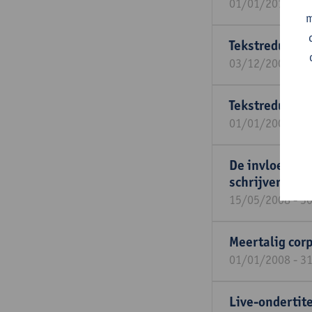
01/01/2010 - 3
m
Tekstreductie 
03/12/2009 - 3
Tekstreductie 
01/01/2009 - 3
De invloed van
schrijvers.
15/05/2008 - 3
Meertalig cor
01/01/2008 - 3
Live-ondertit