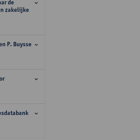
aar de
an zakelijke
en P. Buysse
or
iesdatabank