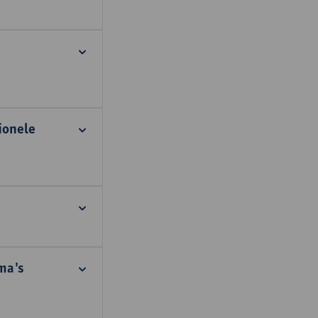
ionele
ema's