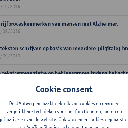
1/12/2016
hrijfproceskenmerken van mensen met Alzheimer.
0/09/2016
 teksten schrijven op basis van meerdere (digitale) b
0/09/2013
 tekstrepresentatie op het leesproces tijdens het schr
1/12/2014
Cookie consent
isie voor iedereen (DTV4ALL).
De UAntwerpen maakt gebruik van cookies en daarmee
1/12/2011
vergelijkbare technieken voor het functioneren, meten en
ptimaliseren van de website. Ook worden er cookies geplaatst 
schrijfprocesdata aan lexica.
b.v. YouTubefilmpjes te kunnen tonen en voor