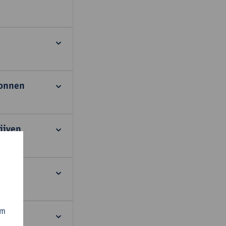
ronnen
ijven
om