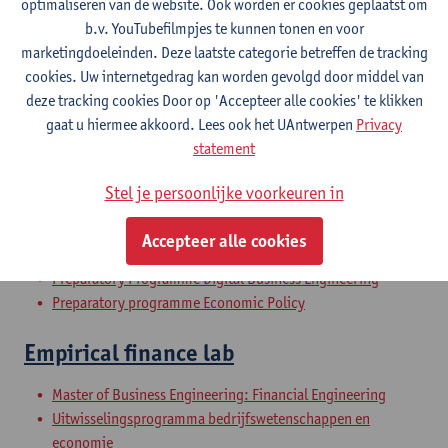
optimaliseren van de website. Ook worden er cookies geplaatst om
Uitwisselingsprogramma bedrijfswetenschappen en
b.v. YouTubefilmpjes te kunnen tonen en voor
economie
marketingdoeleinden. Deze laatste categorie betreffen de tracking
Voorbereidingsprogramma toegepaste economische
cookies. Uw internetgedrag kan worden gevolgd door middel van
wetenschappen: bedrijfskunde
deze tracking cookies Door op 'Accepteer alle cookies' te klikken
Voorbereidingsprogramma toegepaste economische
gaat u hiermee akkoord. Lees ook het UAntwerpen
Privacy
wetenschappen: economisch beleid
statement
Voorbereidingsprogramma handelsingenieur
Schakelprogramma maritiem en logistiek management
Stel je persoonlijke voorkeuren in
Preparatory Programme Business Economics
Preparatory Programme Business Engineering: Financial
Accepteer alle cookies
Engineering
Preparatory Programme Digital Business Engineering
Preparatory programme Economic Policy
Empirical finance lab
Master of Business Engineering: Financial Engineering
Uitwisselingsprogramma bedrijfswetenschappen en
economie