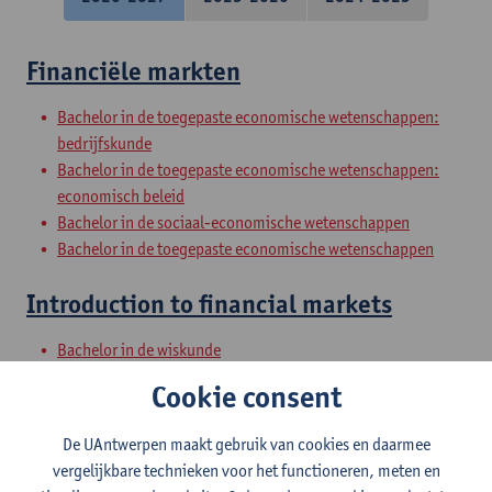
Financiële markten
Bachelor in de toegepaste economische wetenschappen:
bedrijfskunde
Bachelor in de toegepaste economische wetenschappen:
economisch beleid
Bachelor in de sociaal-economische wetenschappen
Bachelor in de toegepaste economische wetenschappen
Introduction to financial markets
Bachelor in de wiskunde
Bachelor handelsingenieur
Cookie consent
Bachelor handelsingenieur in de beleidsinformatica
Bachelor of Social-Economic Sciences
De UAntwerpen maakt gebruik van cookies en daarmee
Honoursaanbod voor leerlingen secundair onderwijs
vergelijkbare technieken voor het functioneren, meten en
Schakelprogramma organisatie en management