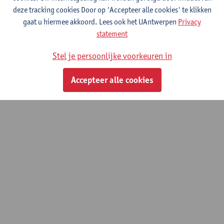
deze tracking cookies Door op 'Accepteer alle cookies' te klikken
gaat u hiermee akkoord. Lees ook het UAntwerpen
Privacy
Philosophy of Mind and Cognition
statement
Master of Philosophy (Research)
Stel je persoonlijke voorkeuren in
© UAntwerpen
Privacybeleid
Cookiebeleid
Gebruiksvoorwaarden
Accepteer alle cookies