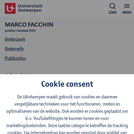
ZOEK
MENU
MARCO FACCHIN
postdoc mandaat FWO
Onderzoek
Onderwijs
Publicaties
Marco Facchin
Cookie consent
Onderwijs Marco
De UAntwerpen maakt gebruik van cookies en daarmee
Facchin
vergelijkbare technieken voor het functioneren, meten en
optimaliseren van de website. Ook worden er cookies geplaatst om
b.v. YouTubefilmpjes te kunnen tonen en voor
marketingdoeleinden. Deze laatste categorie betreffen de tracking
cookies. Uw internetgedrag kan worden gevolgd door middel van
2026-2027
2025-2026
2024-2025