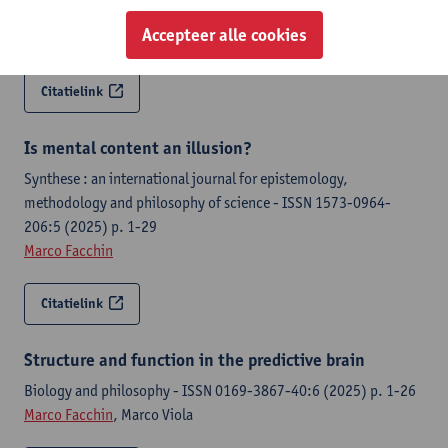
Silvia Larghi, Edoardo Datteri, Giacomo Zanotti,
Marco Facchin
,
Accepteer alle cookies
Ilaria Alfieri, Maria Raffa, Martina Bacaro
Citatielink
Is mental content an illusion?
Synthese : an international journal for epistemology,
methodology and philosophy of science - ISSN 1573-0964-
206:5 (2025) p. 1-29
Marco Facchin
Citatielink
Structure and function in the predictive brain
Biology and philosophy - ISSN 0169-3867-40:6 (2025) p. 1-26
Marco Facchin
, Marco Viola