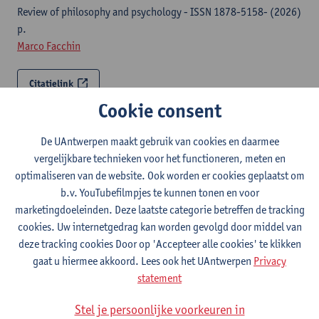
Review of philosophy and psychology - ISSN 1878-5158- (2026)
p.
Marco Facchin
Citatielink
Cookie consent
Radically embodied introspection
De UAntwerpen maakt gebruik van cookies en daarmee
Topoi : an international review of philosophy - ISSN 0167-7411-
vergelijkbare technieken voor het functioneren, meten en
45:2 (2026) p. 373-389
optimaliseren van de website. Ook worden er cookies geplaatst om
Marco Facchin
,
Zuzanna Rucińska
, Thomas Fondelli
b.v. YouTubefilmpjes te kunnen tonen en voor
marketingdoeleinden. Deze laatste categorie betreffen de tracking
Citatielink
cookies. Uw internetgedrag kan worden gevolgd door middel van
deze tracking cookies Door op 'Accepteer alle cookies' te klikken
Mind (and) the robot : on the epistemology and
gaat u hiermee akkoord. Lees ook het UAntwerpen
Privacy
ethics of the attribution of mental states to robots
statement
6th Robophilosophy Conference-RP, AUG 19-23, 2024, Arhus,
Stel je persoonlijke voorkeuren in
Denmark-397 (2025) p. 650-654