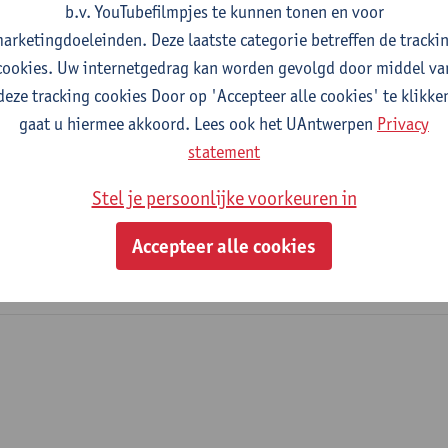
b.v. YouTubefilmpjes te kunnen tonen en voor
fdeling
arketingdoeleinden. Deze laatste categorie betreffen de tracki
cookies. Uw internetgedrag kan worden gevolgd door middel va
Translationele Neurowetenschappen
deze tracking cookies Door op 'Accepteer alle cookies' te klikke
gaat u hiermee akkoord. Lees ook het UAntwerpen
Privacy
tatuut & functies
statement
meritus
Stel je persoonlijke voorkeuren in
emeritus occasionele opdracht
Accepteer alle cookies