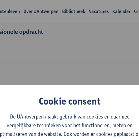
ntenleven
Over UAntwerpen
Bibliotheek
Vacatures
Kalender
Co
sionele opdracht
Over Marie-Jose Tas
Cookie consent
De UAntwerpen maakt gebruik van cookies en daarmee
vergelijkbare technieken voor het functioneren, meten en
ptimaliseren van de website. Ook worden er cookies geplaatst 