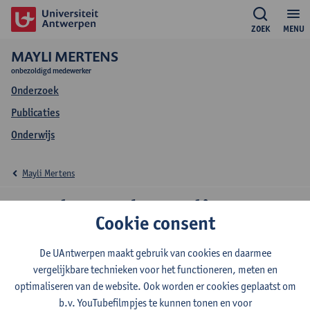
ZOEK
MENU
MAYLI MERTENS
onbezoldigd medewerker
Onderzoek
Publicaties
Onderwijs
Mayli Mertens
Onderzoek Mayli
Cookie consent
Mertens
De UAntwerpen maakt gebruik van cookies en daarmee
vergelijkbare technieken voor het functioneren, meten en
optimaliseren van de website. Ook worden er cookies geplaatst om
Onderzoeksgroep
b.v. YouTubefilmpjes te kunnen tonen en voor