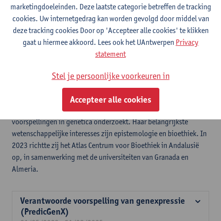
marketingdoeleinden. Deze laatste categorie betreffen de tracking
Centrum voor Ethiek
cookies. Uw internetgedrag kan worden gevolgd door middel van
deze tracking cookies Door op 'Accepteer alle cookies' te klikken
Expertise
gaat u hiermee akkoord. Lees ook het UAntwerpen
Privacy
Dr. Mayli Mertens onderzoekt hoe zingeving — via menselijke en
statement
kunstmatige cognitie — de fysieke wereld vormgeeft en hoe
feedback-loops dergelijke processen beïnvloedt. Reflexieve
Stel je persoonlijke voorkeuren in
voorspellingen zoals self-fulfilling en self-defeating prophecies
staan hierbij centraal. Mayli kreeg de Marie Curie Fellowship
Accepteer alle cookies
waarvoor ze de epistemische en ethische implicaties van
voorspellingen in genetica onderzoekt. Haar belangrijkste
wetenschappelijke interesses zijn epistemologie en bioethiek. In
2023 richtte zij het Atlas Centrum voor Bioethiek in Andalusië
op, in samenwerking met de universiteiten van Granada en
Almeria.
Verantwoorde voorspelling van genexpressie
(PredicGenX)