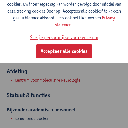
Contact
cookies. Uw internetgedrag kan worden gevolgd door middel van
deze tracking cookies Door op 'Accepteer alle cookies' te klikken
Campus Drie Eiken
gaat u hiermee akkoord. Lees ook het UAntwerpen
Privacy
statement
Toon e-mailadres
Universiteitsplein 1
Stel je persoonlijke voorkeuren in
2610 Wilrijk, BEL
Accepteer alle cookies
Afdeling
Centrum voor Moleculaire Neurologie
Statuut & functies
Bijzonder academisch personeel
senior onderzoeker