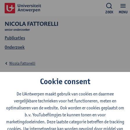
ZOEK
MENU
NICOLA FATTORELLI
senior onderzoeker
Publicaties
Onderzoek
Nicola Fattorelli
Onderzoek Nicola
Cookie consent
Fattorelli
De UAntwerpen maakt gebruik van cookies en daarmee
vergelijkbare technieken voor het functioneren, meten en
optimaliseren van de website. Ook worden er cookies geplaatst om
b.v. YouTubefilmpjes te kunnen tonen en voor
Onderzoeksgroep
marketingdoeleinden. Deze laatste categorie betreffen de tracking
VIB CMN - Microglia en ontsteking bij neurologische
cookies. Uw internetgedrag kan worden gevolgd door middel van