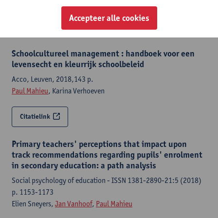
Elien Sneyers,
Jan Vanhoof
,
Paul Mahieu
Accepteer alle cookies
Citatielink
Schoolcultureel management : handboek voor een
levensecht en kleurrijk schoolbeleid
Acco, Leuven, 2018,143 p.
Paul Mahieu
, Karina Verhoeven
Citatielink
Primary teachers' perceptions that impact upon
track recommendations regarding pupils' enrolment
in secondary education: a path analysis
Social psychology of education - ISSN 1381-2890-21:5 (2018)
p. 1153-1173
Elien Sneyers,
Jan Vanhoof
,
Paul Mahieu