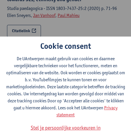
Studia paedagogica - ISSN 1803-7437-25:2 (2020) p. 71-96
Elien Sneyers,
Jan Vanhoof
,
Paul Mahieu
Citatielink
Cookie consent
Het hart van de school, met vier kamers
Impuls voor onderwijsbegeleiding - ISSN 1373-4318-49:3
De UAntwerpen maakt gebruik van cookies en daarmee
(2019) p. 103-112
vergelijkbare technieken voor het functioneren, meten en
Paul Mahieu
, K. Verhoeven
optimaliseren van de website. Ook worden er cookies geplaatst om
b.v. YouTubefilmpjes te kunnen tonen en voor
Citatielink
marketingdoeleinden. Deze laatste categorie betreffen de tracking
cookies. Uw internetgedrag kan worden gevolgd door middel van
deze tracking cookies Door op 'Accepteer alle cookies' te klikken
The impact of primary school teachers' expectations
gaat u hiermee akkoord. Lees ook het UAntwerpen
Privacy
of pupils, parents and teachers on teacher track
statement
recommendations
Educational studies - ISSN 0013-1946-55:3 (2019) p. 327-345
Stel je persoonlijke voorkeuren in