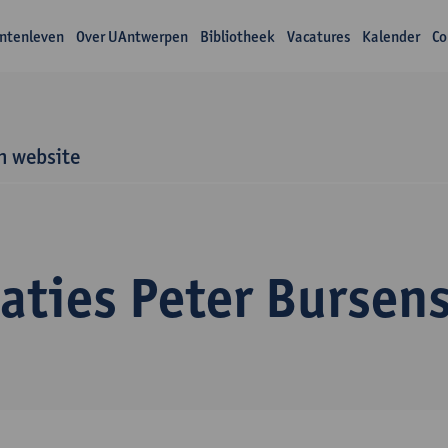
ntenleven
Over UAntwerpen
Bibliotheek
Vacatures
Kalender
Co
n website
aties Peter Bursen