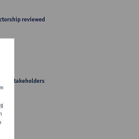
actorship reviewed
s use stakeholders
om
ng
n
n