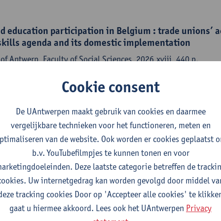
d education participation in Belgium : trade unions’ 
 skills agenda and its domestic implementation
of Antwerp, Faculty of Social Sciences, 2026,xviii, 440 p.
de,
Peter Bursens
, Milana Marcella
Cookie consent
De UAntwerpen maakt gebruik van cookies en daarmee
vergelijkbare technieken voor het functioneren, meten en
als close, but your stakeholders closer : how agencie
ptimaliseren van de website. Ook worden er cookies geplaatst 
uthority
b.v. YouTubefilmpjes te kunnen tonen en voor
 public policy - ISSN 1350-1763- (2026) p. 1-27
arketingdoeleinden. Deze laatste categorie betreffen de tracki
sen
,
Koen Verhoest
,
Bastiaan Redert
,
Peter Bursens
cookies. Uw internetgedrag kan worden gevolgd door middel va
deze tracking cookies Door op 'Accepteer alle cookies' te klikke
gaat u hiermee akkoord. Lees ook het UAntwerpen
Privacy