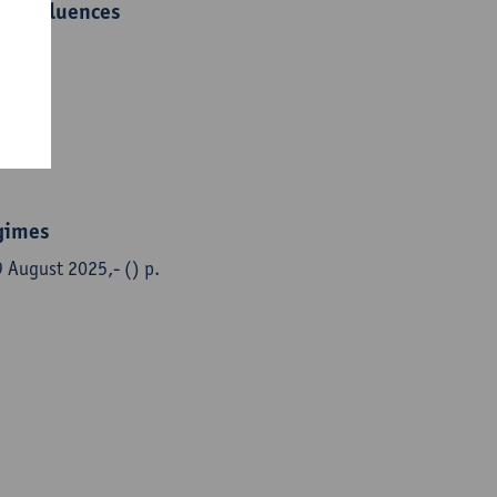
ns influences
egimes
9 August 2025,- () p.