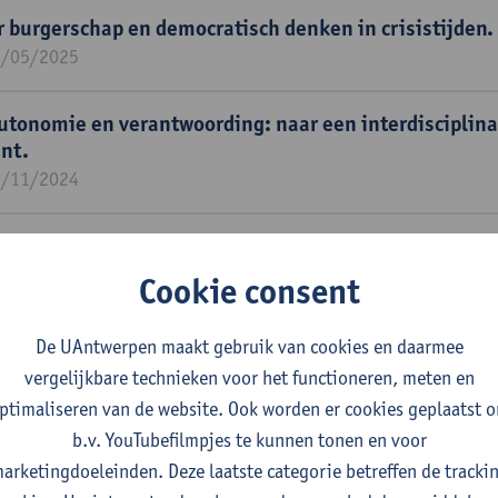
 burgerschap en democratisch denken in crisistijden.
1/05/2025
utonomie en verantwoording: naar een interdisciplina
nt.
0/11/2024
is management en gelaagd bestuur (LEGITIMULT).
0/09/2025
Cookie consent
fel in de (post-) COVID-19 EU: Effecten van Europese i
De UAntwerpen maakt gebruik van cookies en daarmee
ie, vertrouwen en politieke polarisatie.
vergelijkbare technieken voor het functioneren, meten en
1/08/2024
ptimaliseren van de website. Ook worden er cookies geplaatst 
b.v. YouTubefilmpjes te kunnen tonen en voor
egitimiteit en nalevingsbereidheid aangaande COVID-1
arketingdoeleinden. Deze laatste categorie betreffen de tracki