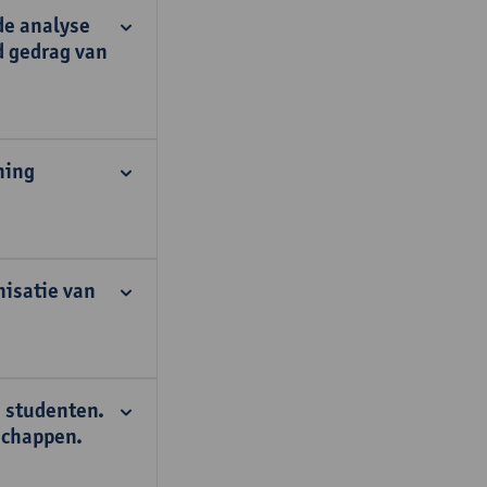
de analyse
d gedrag van
ning
nisatie van
n studenten.
schappen.