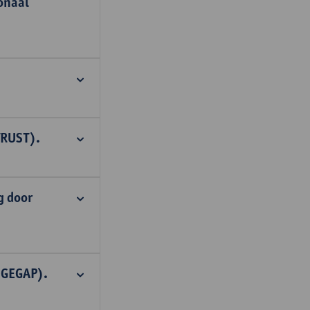
onaal
TRUST).
g door
DGEGAP).