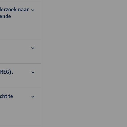
derzoek naar
vende
AREG).
cht te