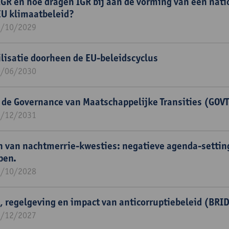
IGR en hoe dragen IGR bij aan de vorming van een nati
EU klimaatbeleid?
1/10/2029
isatie doorheen de EU-beleidscyclus
0/06/2030
 de Governance van Maatschappelijke Transities (GOV
1/12/2031
n van nachtmerrie-kwesties: negatieve agenda-settin
pen.
1/10/2028
, regelgeving en impact van anticorruptiebeleid (BRI
1/12/2027