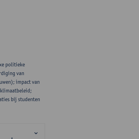
e politieke
rdiging van
ouwen); impact van
 klimaatbeleid;
aties bij studenten