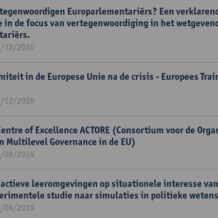
rtegenwoordigen Europarlementariërs? Een verklaren
ie in de focus van vertegenwoordiging in het wetgeven
ariërs.
1/12/2020
miteit in de Europese Unie na de crisis - Europees Trai
1/12/2020
entre of Excellence ACTORE (Consortium voor de Orga
n Multilevel Governance in de EU)
1/08/2019
 actieve leeromgevingen op situationele interesse va
erimentele studie naar simulaties in politieke weten
0/09/2019