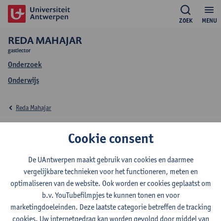
ZOEK
MENU
REDA MAHAJAR
gastlector
Onderzoek
Onderwijs
Reda Mahajar
Onderzoek Reda
Cookie consent
Mahajar
De UAntwerpen maakt gebruik van cookies en daarmee
vergelijkbare technieken voor het functioneren, meten en
optimaliseren van de website. Ook worden er cookies geplaatst om
b.v. YouTubefilmpjes te kunnen tonen en voor
Onderzoeksgroep
marketingdoeleinden. Deze laatste categorie betreffen de tracking
Centrum voor Onderzoek naar Ecologische en Sociale
cookies. Uw internetgedrag kan worden gevolgd door middel van