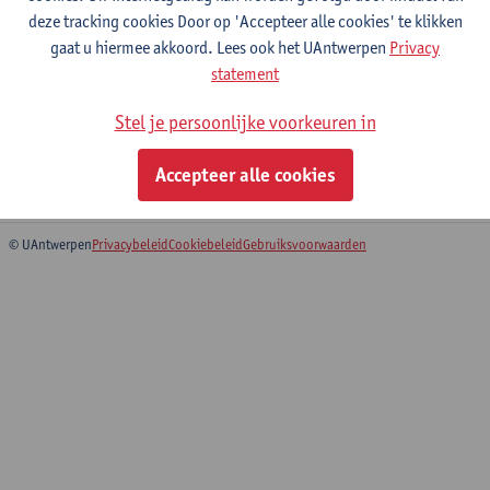
verandering (CRESC)
deze tracking cookies Door op 'Accepteer alle cookies' te klikken
gaat u hiermee akkoord. Lees ook het UAntwerpen
Privacy
Expertise
statement
Ik onderzoek de historische hardnekkigheid van Soennitische en
Stel je persoonlijke voorkeuren in
Sjiitische categorieën in de Arabische en Islamitische wereld,
evenals in het spreekwoordelijke Westen.
Accepteer alle cookies
© UAntwerpen
Privacybeleid
Cookiebeleid
Gebruiksvoorwaarden