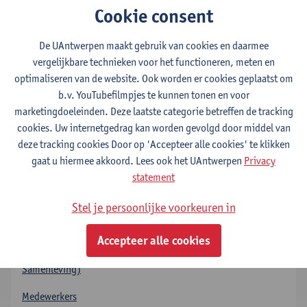
Cookie consent
De UAntwerpen maakt gebruik van cookies en daarmee
vergelijkbare technieken voor het functioneren, meten en
optimaliseren van de website. Ook worden er cookies geplaatst om
b.v. YouTubefilmpjes te kunnen tonen en voor
marketingdoeleinden. Deze laatste categorie betreffen de tracking
cookies. Uw internetgedrag kan worden gevolgd door middel van
deze tracking cookies Door op 'Accepteer alle cookies' te klikken
Nieuw boek van Liesbeth Naessens en
In 
gaat u hiermee akkoord. Lees ook het UAntwerpen
Privacy
Peter Raeymaeckers
afg
statement
Stel je persoonlijke voorkeuren in
Over CRESC en medewerkers
Accepteer alle cookies
Over CRESC (Centrum OASeS + onderzoeksgroep Milieu en
Samenleving)
Medewerkers