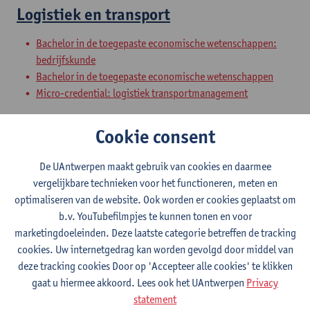
Logistiek en transport
Bachelor in de toegepaste economische wetenschappen:
bedrijfskunde
Bachelor in de toegepaste economische wetenschappen
Micro-credential: logistiek transportmanagement
Bachelorproef Bedrijfskunde -
Cookie consent
Transporteconomie en logistiek
De UAntwerpen maakt gebruik van cookies en daarmee
Bachelor in de toegepaste economische wetenschappen:
vergelijkbare technieken voor het functioneren, meten en
bedrijfskunde
optimaliseren van de website. Ook worden er cookies geplaatst om
Bachelor in de toegepaste economische wetenschappen:
b.v. YouTubefilmpjes te kunnen tonen en voor
economisch beleid
marketingdoeleinden. Deze laatste categorie betreffen de tracking
Bachelor in de toegepaste economische wetenschappen
cookies. Uw internetgedrag kan worden gevolgd door middel van
deze tracking cookies Door op 'Accepteer alle cookies' te klikken
Logistics and distribution management
gaat u hiermee akkoord. Lees ook het UAntwerpen
Privacy
statement
Master in de Toegepaste Economische Wetenschappen: