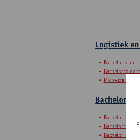
Logistiek en
Bachelor in de 
Bachelor in de 
Micro-credentia
Bachelorproe
Bachelor in de 
o
Bachelor in de 
Bachelor in de 