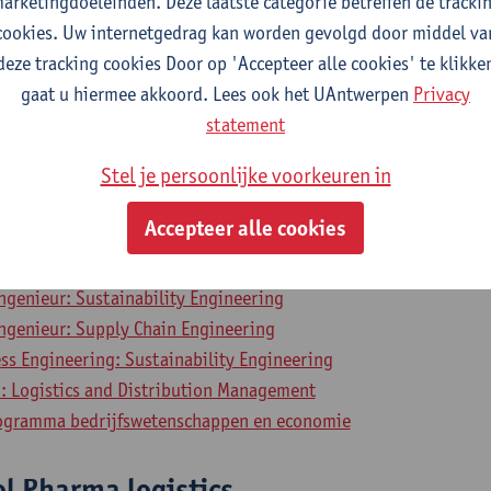
arketingdoeleinden. Deze laatste categorie betreffen de tracki
cookies. Uw internetgedrag kan worden gevolgd door middel va
nd distribution management
deze tracking cookies Door op 'Accepteer alle cookies' te klikke
gaat u hiermee akkoord. Lees ook het UAntwerpen
Privacy
egepaste Economische Wetenschappen: Bedrijfskunde
statement
aritiem en Logistiek Management
Stel je persoonlijke voorkeuren in
er in de Economie: Bedrijfskunde
ess Economics
Accepteer alle cookies
ngenieur: Financial Engineering
l Business Engineering
ngenieur: Sustainability Engineering
ngenieur: Supply Chain Engineering
ss Engineering: Sustainability Engineering
l: Logistics and Distribution Management
rogramma bedrijfswetenschappen en economie
l Pharma logistics