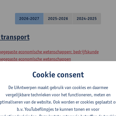
2026-2027
2025-2026
2024-2025
 transport
toegepaste economische wetenschappen: bedrijfskunde
toegepaste economische wetenschappen
l: logistiek transportmanagement
Cookie consent
f Bedrijfskunde - Transporteconomie e
De UAntwerpen maakt gebruik van cookies en daarmee
vergelijkbare technieken voor het functioneren, meten en
toegepaste economische wetenschappen: bedrijfskunde
ptimaliseren van de website. Ook worden er cookies geplaatst 
toegepaste economische wetenschappen: economisch beleid
b.v. YouTubefilmpjes te kunnen tonen en voor
toegepaste economische wetenschappen