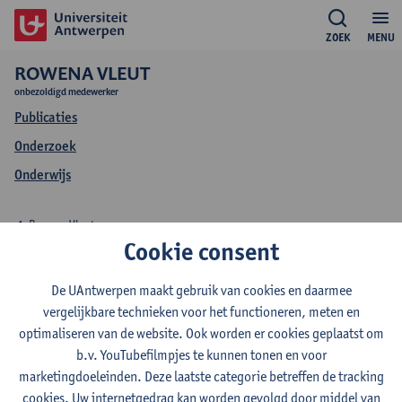
ZOEK
MENU
ROWENA VLEUT
onbezoldigd medewerker
Publicaties
Onderzoek
Onderwijs
Rowena Vleut
Cookie consent
Onderzoek Rowena
De UAntwerpen maakt gebruik van cookies en daarmee
Vleut
vergelijkbare technieken voor het functioneren, meten en
optimaliseren van de website. Ook worden er cookies geplaatst om
b.v. YouTubefilmpjes te kunnen tonen en voor
marketingdoeleinden. Deze laatste categorie betreffen de tracking
Onderzoeksgroep
cookies. Uw internetgedrag kan worden gevolgd door middel van