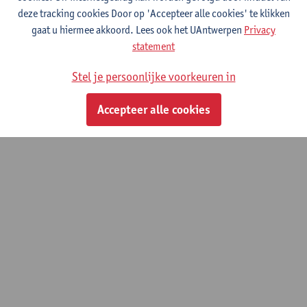
Laboratorium Experimentele geneeskunde en Pediatrie
deze tracking cookies Door op 'Accepteer alle cookies' te klikken
(LEMP)
gaat u hiermee akkoord. Lees ook het UAntwerpen
Privacy
statement
Stel je persoonlijke voorkeuren in
© UAntwerpen
Privacybeleid
Cookiebeleid
Gebruiksvoorwaarden
Accepteer alle cookies