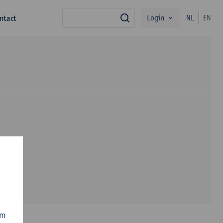
Login
ntact
NL
EN
zoek
om