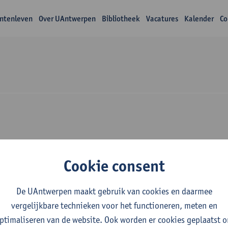
ntenleven
Over UAntwerpen
Bibliotheek
Vacatures
Kalender
Co
wijs Sander Zelck
Cookie consent
De UAntwerpen maakt gebruik van cookies en daarmee
vergelijkbare technieken voor het functioneren, meten en
ptimaliseren van de website. Ook worden er cookies geplaatst 