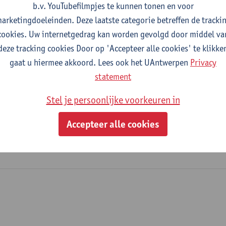
b.v. YouTubefilmpjes te kunnen tonen en voor
arketingdoeleinden. Deze laatste categorie betreffen de tracki
cookies. Uw internetgedrag kan worden gevolgd door middel va
2026-2027
2025-2026
2024-2025
deze tracking cookies Door op 'Accepteer alle cookies' te klikke
gaat u hiermee akkoord. Lees ook het UAntwerpen
Privacy
ice Systems Design Project
statement
Stel je persoonlijke voorkeuren in
oductontwikkeling
er in de ontwerpwetenschappen: productontwikkeling
Accepteer alle cookies
n Sciences: Course Catalogue